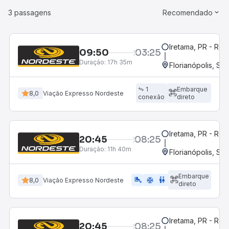
3 passagens
Recomendado
Iretama, PR - Rod
09:50
03:25
Duração:
17h 35m
Florianópolis, SC
1
Embarque
8,0
Viação Expresso Nordeste
conexão
direto
Iretama, PR - Rod
20:45
08:25
Duração:
11h 40m
Florianópolis, SC
Embarque
airline_seat_legroom_extra
ac_unit
WC
8,0
Viação Expresso Nordeste
direto
Iretama, PR - Rod
20:45
08:25