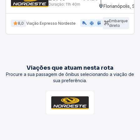
Duração:
11h 40m
Florianópolis, SC
Embarque
airline_seat_legroom_extra
ac_unit
WC
8,0
Viação Expresso Nordeste
direto
Viações que atuam nesta rota
Procure a sua passagem de ônibus selecionando a viação de
sua preferência.