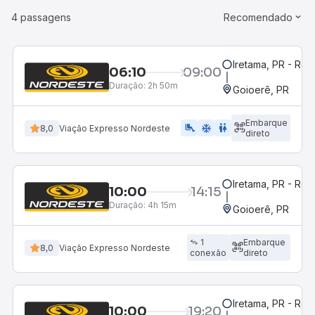
4 passagens
Recomendado
Iretama, PR - Rod
06:10
09:00
Duração:
2h 50m
Goioerê, PR
Embarque
airline_seat_legroom_extra
ac_unit
WC
8,0
Viação Expresso Nordeste
direto
Iretama, PR - Rod
10:00
14:15
Duração:
4h 15m
Goioerê, PR
1
Embarque
8,0
Viação Expresso Nordeste
conexão
direto
Iretama, PR - Rod
10:00
19:20