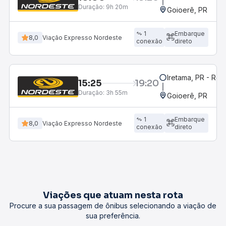
Duração:
9h 20m
Goioerê, PR
1
Embarque
8,0
Viação Expresso Nordeste
conexão
direto
Iretama, PR - Rod
15:25
19:20
Duração:
3h 55m
Goioerê, PR
1
Embarque
8,0
Viação Expresso Nordeste
conexão
direto
Viações que atuam nesta rota
Procure a sua passagem de ônibus selecionando a viação de
sua preferência.