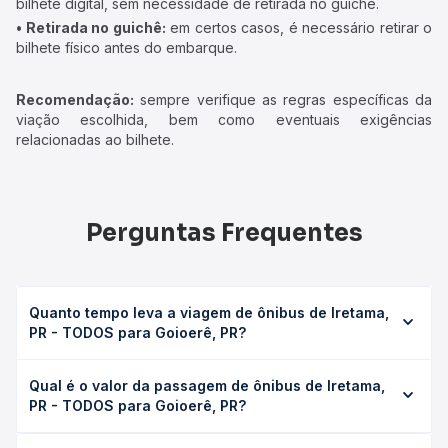
bilhete digital, sem necessidade de retirada no guichê.
• Retirada no guichê:
em certos casos, é necessário retirar o
bilhete físico antes do embarque.
Recomendação:
sempre verifique as regras específicas da
viação escolhida, bem como eventuais exigências
relacionadas ao bilhete.
Perguntas Frequentes
Quanto tempo leva a viagem de ônibus de Iretama,
PR - TODOS para Goioerê, PR?
A viagem de ônibus de Iretama, PR - TODOS para
Qual é o valor da passagem de ônibus de Iretama,
Goioerê, PR leva em média 4h 50min, podendo variar
PR - TODOS para Goioerê, PR?
conforme a viação, o tipo de serviço (convencional,
executivo ou leito) e as condições de tráfego. Na Quero
O preço da passagem de ônibus de Iretama, PR - TODOS