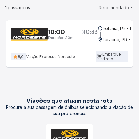
1 passagens
Recomendado
Iretama, PR - Rod
10:00
10:33
Duração:
33m
Luiziana, PR - Ro
Embarque
8,0
Viação Expresso Nordeste
direto
Viações que atuam nesta rota
Procure a sua passagem de ônibus selecionando a viação de
sua preferência.