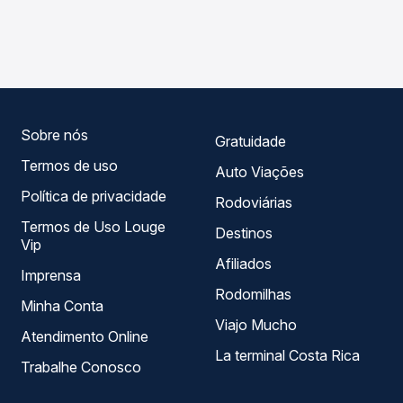
As viações Expresso Nordeste operam o trecho de
compara os preços de todas as viações em tempo real e
Iretama, PR - TODOS para Luiziana, PR, com horários
garante a melhor oferta para o seu roteiro.
variados ao longo do dia. Na Quero Passagem você
compara todas as opções — empresas, horários, tipos de
serviço e preços — em um só lugar e escolhe a que
melhor se encaixa na sua viagem.
Sobre nós
Gratuidade
Termos de uso
Auto Viações
Política de privacidade
Rodoviárias
Termos de Uso Louge
Destinos
Vip
Afiliados
Imprensa
Rodomilhas
Minha Conta
Viajo Mucho
Atendimento Online
La terminal Costa Rica
Trabalhe Conosco