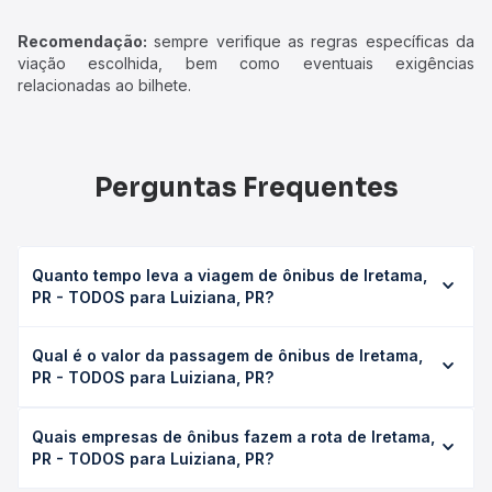
Recomendação:
sempre verifique as regras específicas da
viação escolhida, bem como eventuais exigências
relacionadas ao bilhete.
Perguntas Frequentes
Quanto tempo leva a viagem de ônibus de Iretama,
PR - TODOS para Luiziana, PR?
A viagem de ônibus de Iretama, PR - TODOS para
Qual é o valor da passagem de ônibus de Iretama,
Luiziana, PR leva em média 0h 33min, podendo variar
PR - TODOS para Luiziana, PR?
conforme a viação, o tipo de serviço (convencional,
executivo ou leito) e as condições de tráfego. Na Quero
O preço da passagem de ônibus de Iretama, PR - TODOS
Passagem você consulta os horários disponíveis e vê a
Quais empresas de ônibus fazem a rota de Iretama,
para Luiziana, PR custa em média R$ 20,74 e varia
duração exata de cada opção na data desejada.
PR - TODOS para Luiziana, PR?
conforme a data da viagem, a empresa, o tipo de poltrona
e a antecedência da compra. Na Quero Passagem você