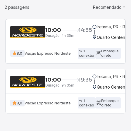
2 passagens
Recomendado
Iretama, PR - Rod
10:00
14:35
Duração:
4h 35m
Quarto Centenário
1
Embarque
8,0
Viação Expresso Nordeste
conexão
direto
Iretama, PR - Rod
10:00
19:35
Duração:
9h 35m
Quarto Centenário
1
Embarque
8,0
Viação Expresso Nordeste
conexão
direto