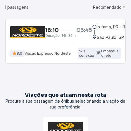
1 passagens
Recomendado
Iretama, PR - Rod
16:10
06:45
Duração:
14h 35m
São Paulo, SP - 
1
Embarque
8,0
Viação Expresso Nordeste
conexão
direto
Viações que atuam nesta rota
Procure a sua passagem de ônibus selecionando a viação de
sua preferência.