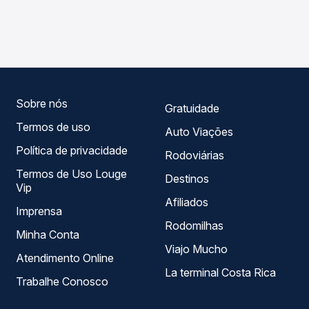
As viações Expresso Nordeste operam o trecho de
Passagem você compara os preços de todas as viações
Iretama, PR - TODOS para São Paulo, SP - TODOS, com
em tempo real e garante a melhor oferta para o seu
horários variados ao longo do dia. Na Quero Passagem
roteiro.
você compara todas as opções — empresas, horários,
tipos de serviço e preços — em um só lugar e escolhe a
que melhor se encaixa na sua viagem.
Sobre nós
Gratuidade
Termos de uso
Auto Viações
Política de privacidade
Rodoviárias
Termos de Uso Louge
Destinos
Vip
Afiliados
Imprensa
Rodomilhas
Minha Conta
Viajo Mucho
Atendimento Online
La terminal Costa Rica
Trabalhe Conosco