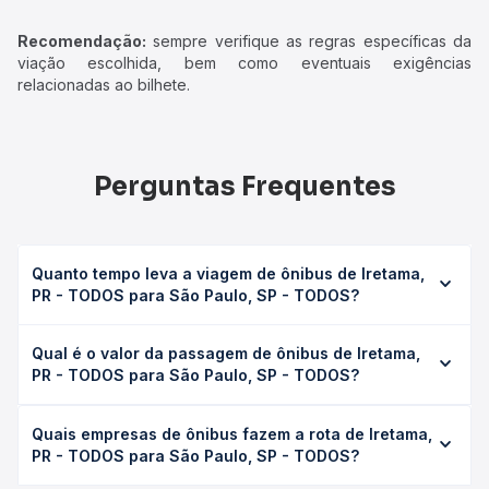
Recomendação:
sempre verifique as regras específicas da
viação escolhida, bem como eventuais exigências
relacionadas ao bilhete.
Perguntas Frequentes
Quanto tempo leva a viagem de ônibus de Iretama,
PR - TODOS para São Paulo, SP - TODOS?
A viagem de ônibus de Iretama, PR - TODOS para São
Qual é o valor da passagem de ônibus de Iretama,
Paulo, SP - TODOS leva em média 14h 40min, podendo
PR - TODOS para São Paulo, SP - TODOS?
variar conforme a viação, o tipo de serviço (convencional,
executivo ou leito) e as condições de tráfego. Na Quero
O preço da passagem de ônibus de Iretama, PR - TODOS
Passagem você consulta os horários disponíveis e vê a
Quais empresas de ônibus fazem a rota de Iretama,
para São Paulo, SP - TODOS custa em média R$ 295,30 e
duração exata de cada opção na data desejada.
PR - TODOS para São Paulo, SP - TODOS?
varia conforme a data da viagem, a empresa, o tipo de
poltrona e a antecedência da compra. Na Quero