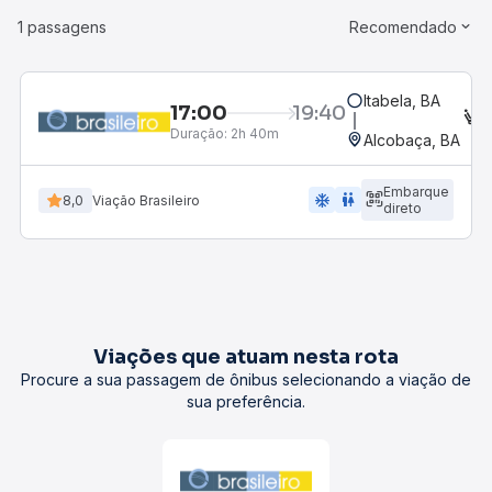
1 passagens
Recomendado
Itabela, BA
17:00
19:40
E
Duração:
2h 40m
Alcobaça, BA
Embarque
ac_unit
wc
8,0
Viação Brasileiro
direto
Viações que atuam nesta rota
Procure a sua passagem de ônibus selecionando a viação de
sua preferência.