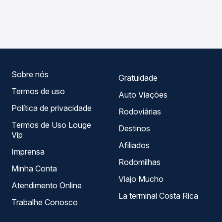
As viações Brasileiro operam o trecho de Itabela, BA para
compara os preços de todas as viações em tempo real e
Alcobaça, BA, com horários variados ao longo do dia. Na
garante a melhor oferta para o seu roteiro.
Quero Passagem você compara todas as opções —
empresas, horários, tipos de serviço e preços — em um
só lugar e escolhe a que melhor se encaixa na sua
viagem.
Sobre nós
Gratuidade
Termos de uso
Auto Viações
Política de privacidade
Rodoviárias
Termos de Uso Louge
Destinos
Vip
Afiliados
Imprensa
Rodomilhas
Minha Conta
Viajo Mucho
Atendimento Online
La terminal Costa Rica
Trabalhe Conosco