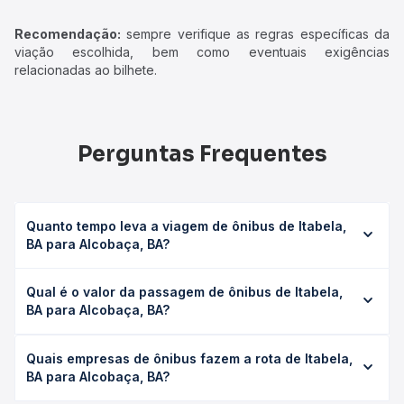
Recomendação:
sempre verifique as regras específicas da
viação escolhida, bem como eventuais exigências
relacionadas ao bilhete.
Perguntas Frequentes
Quanto tempo leva a viagem de ônibus de Itabela,
BA para Alcobaça, BA?
A viagem de ônibus de Itabela, BA para Alcobaça, BA leva
Qual é o valor da passagem de ônibus de Itabela,
em média 2h 40min, podendo variar conforme a viação, o
BA para Alcobaça, BA?
tipo de serviço (convencional, executivo ou leito) e as
condições de tráfego. Na Quero Passagem você consulta
O preço da passagem de ônibus de Itabela, BA para
os horários disponíveis e vê a duração exata de cada
Quais empresas de ônibus fazem a rota de Itabela,
Alcobaça, BA custa em média R$ 57,96 e varia conforme a
opção na data desejada.
BA para Alcobaça, BA?
data da viagem, a empresa, o tipo de poltrona e a
antecedência da compra. Na Quero Passagem você