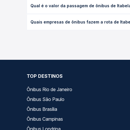
A viagem de ônibus de Itabela, BA para Mascote, BA
Qual é o valor da passagem de ônibus de Itabel
condições de tráfego. Na Quero Passagem você con
O preço da passagem de ônibus de Itabela, BA para
Quais empresas de ônibus fazem a rota de Itabe
antecedência da compra. Na Quero Passagem você c
As viações não identificadas operam o trecho de I
opções — empresas, horários, tipos de serviço e p
TOP DESTINOS
Ônibus Rio de Janeiro
Ônibus São Paulo
Ônibus Brasília
Ônibus Campinas
Ônibus Londrina