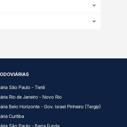
e serviço (convencional, executivo ou leito) e as
 na data desejada.
iagem, a empresa, o tipo de poltrona e a
elhor oferta para o seu roteiro.
ia. Na Quero Passagem você compara todas as
viagem.
ODOVIÁRIAS
ária São Paulo - Tietê
ária Rio de Janeiro - Novo Rio
ria Belo Horizonte - Gov. Israel Pinheiro (Tergip)
ria Curitiba
ária São Paulo - Barra Funda