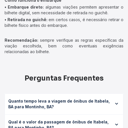
Como funciona o embarque
• Embarque direto:
algumas viações permitem apresentar o
bilhete digital, sem necessidade de retirada no guichê.
• Retirada no guichê:
em certos casos, é necessário retirar o
bilhete físico antes do embarque.
Recomendação:
sempre verifique as regras específicas da
viação escolhida, bem como eventuais exigências
relacionadas ao bilhete.
Perguntas Frequentes
Quanto tempo leva a viagem de ônibus de Itabela,
BA para Montinho, BA?
A viagem de ônibus de Itabela, BA para Montinho, BA leva
Qual é o valor da passagem de ônibus de Itabela,
em média 0 horas, podendo variar conforme a viação, o
BA para Montinho, BA?