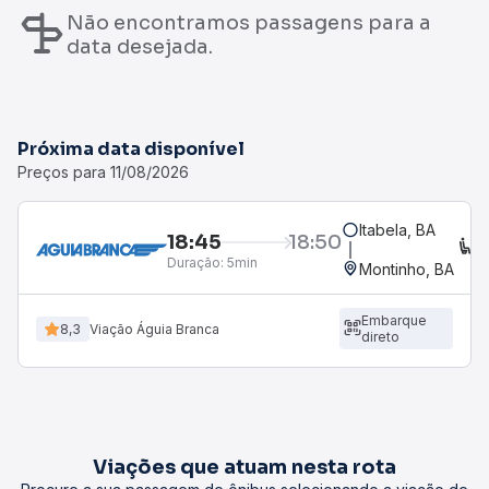
Não encontramos passagens para a
data desejada.
Próxima data disponível
Preços para 11/08/2026
Itabela, BA
18:45
18:50
C
Duração:
5min
Montinho, BA
Embarque
8,3
Viação Águia Branca
direto
Viações que atuam nesta rota