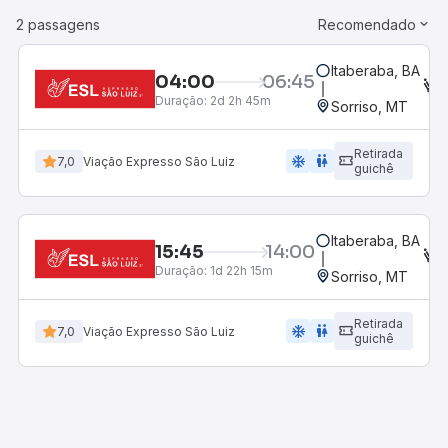
2 passagens
Recomendado
Itaberaba, BA
04:00
06:45
Duração:
2d 2h 45m
Sorriso, MT
Retirada
ac_unit
wc
7,0
Viação Expresso São Luiz
guichê
Itaberaba, BA
15:45
14:00
Duração:
1d 22h 15m
Sorriso, MT
Retirada
ac_unit
wc
7,0
Viação Expresso São Luiz
guichê