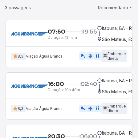
3 passagens
Recomendado
Itabuna, BA - Rod
07:50
19:55
Duração:
12h 5m
São Mateus, ES -
Embarque
airline_seat_legroom_extra
ac_unit
WC
8,3
Viação Águia Branca
direto
Itabuna, BA - Rod
16:00
02:40
Duração:
10h 40m
São Mateus, ES -
Embarque
airline_seat_legroom_extra
ac_unit
WC
8,3
Viação Águia Branca
direto
Itabuna, BA - Rod
20:30
06:00