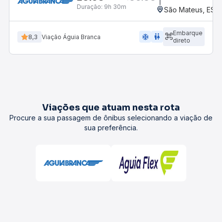
Duração:
9h 30m
São Mateus, ES -
Embarque
ac_unit
wc
8,3
Viação Águia Branca
direto
Viações que atuam nesta rota
Procure a sua passagem de ônibus selecionando a viação de
sua preferência.