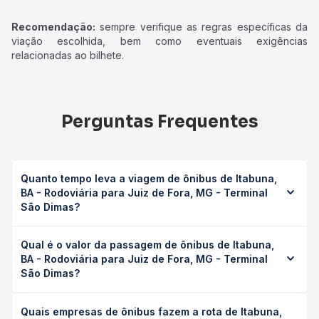
Recomendação:
sempre verifique as regras específicas da
viação escolhida, bem como eventuais exigências
relacionadas ao bilhete.
Perguntas Frequentes
Quanto tempo leva a viagem de ônibus de Itabuna,
BA - Rodoviária para Juiz de Fora, MG - Terminal
São Dimas?
A viagem de ônibus de Itabuna, BA - Rodoviária para Juiz
Qual é o valor da passagem de ônibus de Itabuna,
de Fora, MG - Terminal São Dimas leva em média 23h
BA - Rodoviária para Juiz de Fora, MG - Terminal
50min, podendo variar conforme a viação, o tipo de
São Dimas?
serviço (convencional, executivo ou leito) e as condições
de tráfego. Na Quero Passagem você consulta os horários
O preço da passagem de ônibus de Itabuna, BA -
disponíveis e vê a duração exata de cada opção na data
Quais empresas de ônibus fazem a rota de Itabuna,
Rodoviária para Juiz de Fora, MG - Terminal São Dimas
desejada.