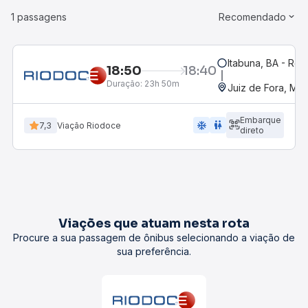
1 passagens
Recomendado
Itabuna, BA - Rod
18:50
18:40
Duração:
23h 50m
Juiz de Fora, MG
Embarque
ac_unit
wc
7,3
Viação Riodoce
direto
Viações que atuam nesta rota
Procure a sua passagem de ônibus selecionando a viação de
sua preferência.