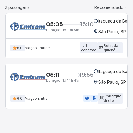
2 passagens
Recomendado
Itaguaçu da Bahia
05:05
15:10
Duração:
1d 10h 5m
São Paulo, SP - R
1
Retirada
6,0
Viação Emtram
conexão
guichê
Itaguaçu da Bahia
05:11
19:56
Duração:
1d 14h 45m
São Paulo, SP - R
Embarque
ac_unit
wc
6,0
Viação Emtram
direto