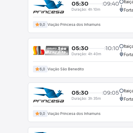
Itai
05:30
09:40
Duração:
4h 10m
Fort
9,0
Viação Princesa dos Inhamuns
Itai
05:30
10:10
Duração:
4h 40m
Fort
6,0
Viação São Benedito
Itai
05:30
09:05
Duração:
3h 35m
Fort
9,0
Viação Princesa dos Inhamuns