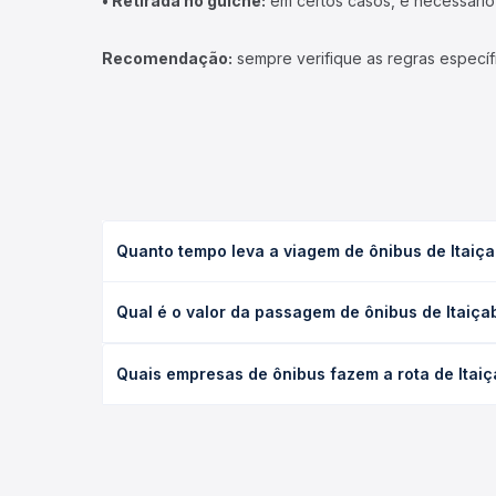
• Retirada no guichê:
em certos casos, é necessário r
Recomendação:
sempre verifique as regras específ
Quanto tempo leva a viagem de ônibus de Itaiç
A viagem de ônibus de Itaiçaba, CE para Fortaleza
Qual é o valor da passagem de ônibus de Itaiça
leito) e as condições de tráfego. Na Quero Passag
O preço da passagem de ônibus de Itaiçaba, CE par
Quais empresas de ônibus fazem a rota de Itai
e a antecedência da compra. Na Quero Passagem vo
As viações São Benedito, Princesa dos Inhamuns op
Passagem você compara todas as opções — empresas