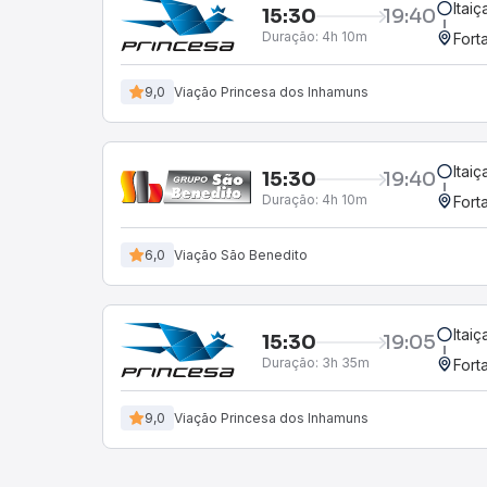
Itai
15:30
19:40
Duração:
4h 10m
Fort
9,0
Viação Princesa dos Inhamuns
Itai
15:30
19:40
Duração:
4h 10m
Fort
6,0
Viação São Benedito
Itai
15:30
19:05
Duração:
3h 35m
Fort
9,0
Viação Princesa dos Inhamuns