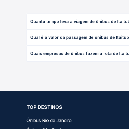
Quanto tempo leva a viagem de ônibus de Itait
A viagem de ônibus de Itaituba, PA - TODOS para G
Qual é o valor da passagem de ônibus de Itait
executivo ou leito) e as condições de tráfego. Na
O preço da passagem de ônibus de Itaituba, PA - 
Quais empresas de ônibus fazem a rota de Itai
poltrona e a antecedência da compra. Na Quero Pa
As viações Xavante, Rio Novo operam o trecho de 
compara todas as opções — empresas, horários, ti
TOP DESTINOS
Ônibus Rio de Janeiro