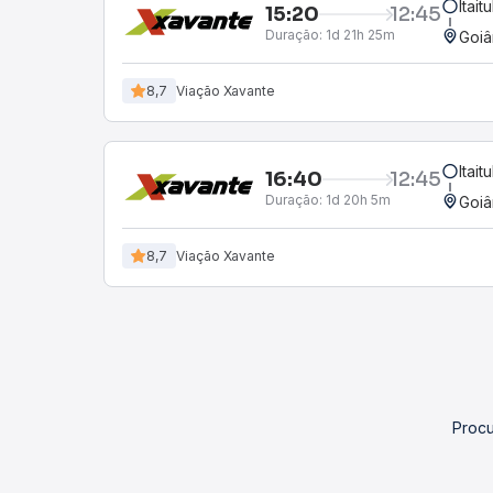
Itait
15:20
12:45
Duração:
1d 21h 25m
Goiâ
8,7
Viação Xavante
Itait
16:40
12:45
Duração:
1d 20h 5m
Goiâ
8,7
Viação Xavante
Procu