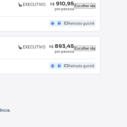
910,95
R$
EXECUTIVO
Escolher ida
por pessoa
ac_unit
wc
Retirada guichê
893,45
R$
EXECUTIVO
Escolher ida
por pessoa
ac_unit
wc
Retirada guichê
ência.