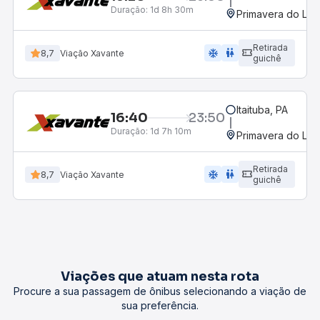
Duração:
1d 8h 30m
Primavera do Les
Retirada
ac_unit
wc
8,7
Viação Xavante
guichê
Itaituba, PA
16:40
23:50
Duração:
1d 7h 10m
Primavera do Les
Retirada
ac_unit
wc
8,7
Viação Xavante
guichê
Viações que atuam nesta rota
Procure a sua passagem de ônibus selecionando a viação de
sua preferência.