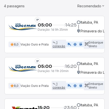
4 passagens
Recomendado
1°
Itaituba, PA
05:00
14:25
Duração:
1d 9h 25min
Primavera do Les
1
Embarque
airline_seat_legroom_extra
ac_unit
WC
8,0
Viação Ouro e Prata
conexão
direto
1°
Itaituba, PA
05:00
16:20
Duração:
1d 11h 20min
Primavera do Les
1
Embarque
airline_seat_legroom_extra
ac_unit
WC
8,0
Viação Ouro e Prata
conexão
direto
Itaituba, PA
15:20
23:50