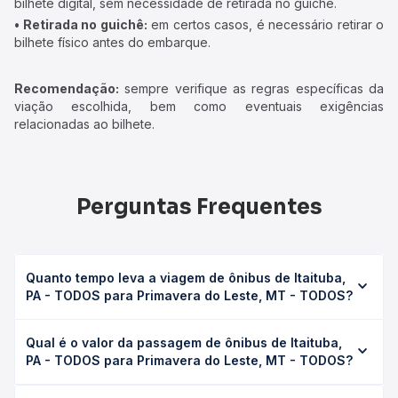
bilhete digital, sem necessidade de retirada no guichê.
• Retirada no guichê:
em certos casos, é necessário retirar o
bilhete físico antes do embarque.
Recomendação:
sempre verifique as regras específicas da
viação escolhida, bem como eventuais exigências
relacionadas ao bilhete.
Perguntas Frequentes
Quanto tempo leva a viagem de ônibus de Itaituba,
PA - TODOS para Primavera do Leste, MT - TODOS?
A viagem de ônibus de Itaituba, PA - TODOS para
Qual é o valor da passagem de ônibus de Itaituba,
Primavera do Leste, MT - TODOS leva em média 31h
PA - TODOS para Primavera do Leste, MT - TODOS?
47min, podendo variar conforme a viação, o tipo de
serviço (convencional, executivo ou leito) e as condições
O preço da passagem de ônibus de Itaituba, PA - TODOS