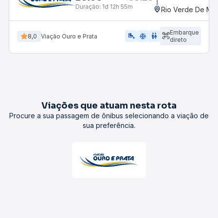
Duração:
1d 12h 55m
Rio Verde De Ma
Embarque
airline_seat_legroom_extra
ac_unit
WC
8,0
Viação Ouro e Prata
direto
Viações que atuam nesta rota
Procure a sua passagem de ônibus selecionando a viação de
sua preferência.