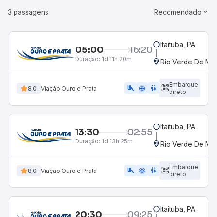
3 passagens
Recomendado
Itaituba, PA
05:00
16:20
Duração:
1d 11h 20m
Rio Verde De Ma
Embarque
airline_seat_legroom_extra
ac_unit
WC
8,0
Viação Ouro e Prata
direto
Itaituba, PA
13:30
02:55
Duração:
1d 13h 25m
Rio Verde De Ma
Embarque
airline_seat_legroom_extra
ac_unit
WC
8,0
Viação Ouro e Prata
direto
Itaituba, PA
20:30
09:25