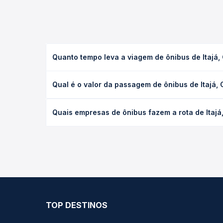
Quanto tempo leva a viagem de ônibus de Itajá
A viagem de ônibus de Itajá, GO para Nova Xavantin
Qual é o valor da passagem de ônibus de Itajá,
condições de tráfego. Na Quero Passagem você con
O preço da passagem de ônibus de Itajá, GO para N
Quais empresas de ônibus fazem a rota de Itaj
antecedência da compra. Na Quero Passagem você c
As viações não identificadas operam o trecho de I
opções — empresas, horários, tipos de serviço e p
TOP DESTINOS