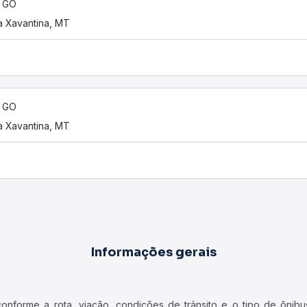
, GO
 Xavantina, MT
, GO
 Xavantina, MT
Informações gerais
forme a rota, viação, condições de trânsito e o tipo de ônibus