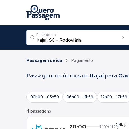
Partindo de
Passagem de ida
Pagamento
Passagem de ônibus de
Itajaí
para
Cax
00h00 - 05h59
06h00 - 11h59
12h00 - 17h59
4 passagens
Itaja
20:00
07:00