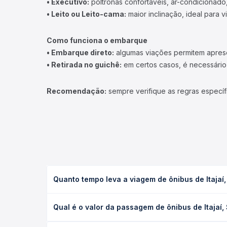
• Executivo:
poltronas confortáveis, ar-condicionado,
• Leito ou Leito-cama:
maior inclinação, ideal para 
Como funciona o embarque
• Embarque direto:
algumas viações permitem apresen
• Retirada no guichê:
em certos casos, é necessário r
Recomendação:
sempre verifique as regras específ
Quanto tempo leva a viagem de ônibus de Itajaí,
A viagem de ônibus de Itajaí, SC - Rodoviária para
Qual é o valor da passagem de ônibus de Itajaí,
executivo ou leito) e as condições de tráfego. Na
O preço da passagem de ônibus de Itajaí, SC - Rodo