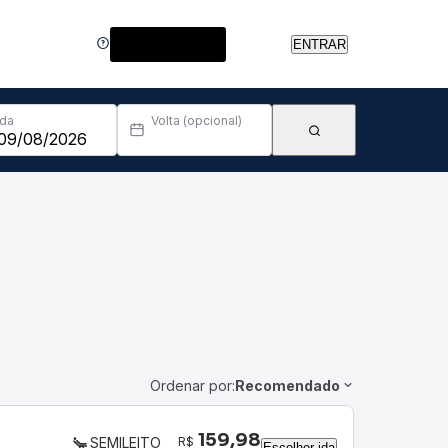
Central de Ajuda
ENTRAR
Ida
Volta (opcional)
Ordenar por:
Recomendado
159,98
R$
SEMILEITO
Escolher ida