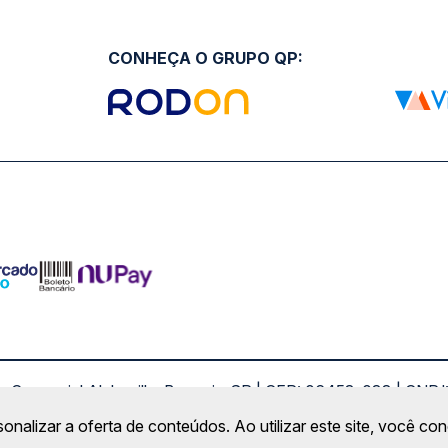
CONHEÇA O GRUPO QP:
ro Comercial Alphaville, Barueri - SP | CEP: 06453-038 | C
Copyright 2026 © QueroPassagem.com.br
sonalizar a oferta de conteúdos. Ao utilizar este site, você c