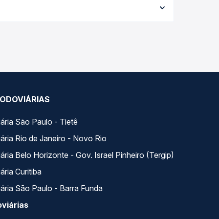
e garante a melhor oferta para o seu roteiro.
ia para Caxias do Sul, RS, com horários variados
 — em um só lugar e escolhe a que melhor se
ODOVIÁRIAS
ária São Paulo - Tietê
ária Rio de Janeiro - Novo Rio
ria Belo Horizonte - Gov. Israel Pinheiro (Tergip)
ria Curitiba
ária São Paulo - Barra Funda
viárias