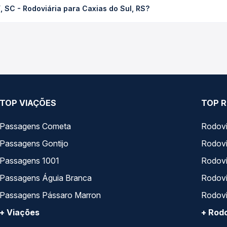
, SC - Rodoviária para Caxias do Sul, RS?
ssagem você compara os preços de todas as viações em tempo real 
a da Penha , Imperial Log operam o trecho de Itajaí, SC - Rodoviár
todas as opções — empresas, horários, tipos de serviço e preços
TOP VIAÇÕES
TOP R
Passagens Cometa
Rodovi
Passagens Gontijo
Rodovi
Passagens 1001
Rodoviá
Passagens Águia Branca
Rodoviá
Passagens Pássaro Marron
Rodovi
+ Viações
+ Rodo