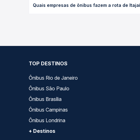
Quais empresas de ônibus fazem a rota de Itajaí
poltrona e a antecedência da compra. Na Quero Pa
As viações União Santa Cruz, Expresso Nossa Senhor
ao longo do dia. Na Quero Passagem você compara 
encaixa na sua viagem.
TOP DESTINOS
Ônibus Rio de Janeiro
Ônibus São Paulo
Ônibus Brasília
Ônibus Campinas
Ônibus Londrina
+ Destinos