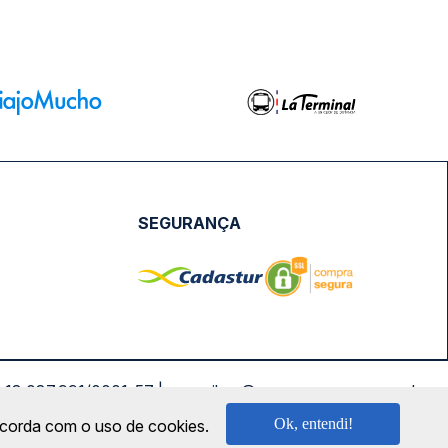
SEGURANÇA
NPJ: 18.087.991/0001-57 | saconibus@queropassagem.com.br
Ok, entendi!
oncorda com o uso de cookies.