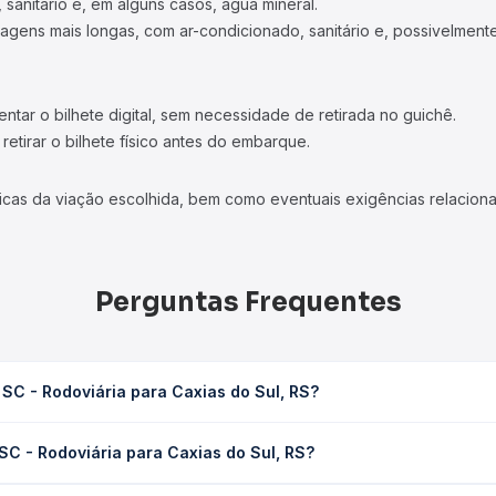
 sanitário e, em alguns casos, água mineral.
viagens mais longas, com ar-condicionado, sanitário e, possivelmente
tar o bilhete digital, sem necessidade de retirada no guichê.
etirar o bilhete físico antes do embarque.
icas da viação escolhida, bem como eventuais exigências relaciona
Perguntas Frequentes
 SC - Rodoviária para Caxias do Sul, RS?
 Caxias do Sul, RS leva em média 9h 38min, podendo variar conforme
 SC - Rodoviária para Caxias do Sul, RS?
 Quero Passagem você consulta os horários disponíveis e vê a dur
viária para Caxias do Sul, RS custa em média R$ 243,01 e varia co