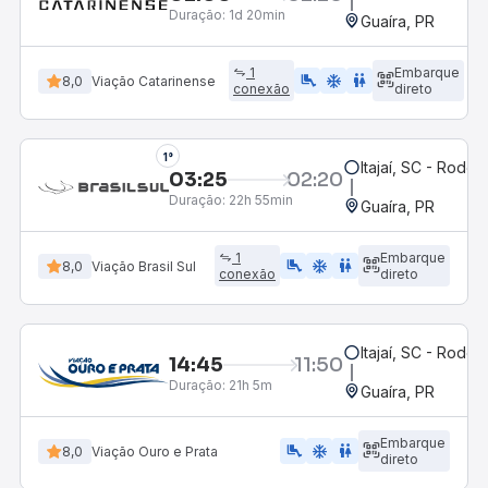
Duração:
1d 20min
Guaíra, PR
1
Embarque
airline_seat_legroom_extra
ac_unit
WC
8,0
Viação Catarinense
conexão
direto
1°
Itajaí, SC - Rodovi
03:25
02:20
Duração:
22h 55min
Guaíra, PR
1
Embarque
airline_seat_legroom_extra
ac_unit
wc
8,0
Viação Brasil Sul
conexão
direto
Itajaí, SC - Rodovi
14:45
11:50
Duração:
21h 5m
Guaíra, PR
Embarque
airline_seat_legroom_extra
ac_unit
WC
8,0
Viação Ouro e Prata
direto