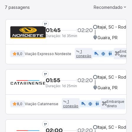
7 passagens
Recomendado
1°
Itajaí, SC - Rodovi
01:45
02:20
Duração:
1d 35min
Guaíra, PR
1
Embar
airline_seat_legroom_extra
ac_unit
WC
8,0
Viação Expresso Nordeste
conexão
direto
1°
Itajaí, SC - Rodovi
01:55
02:20
Duração:
1d 25min
Guaíra, PR
1
Embarque
airline_seat_legroom_extra
ac_unit
WC
8,0
Viação Catarinense
conexão
direto
1°
Itajaí, SC - Rodovi
02:00
02:20