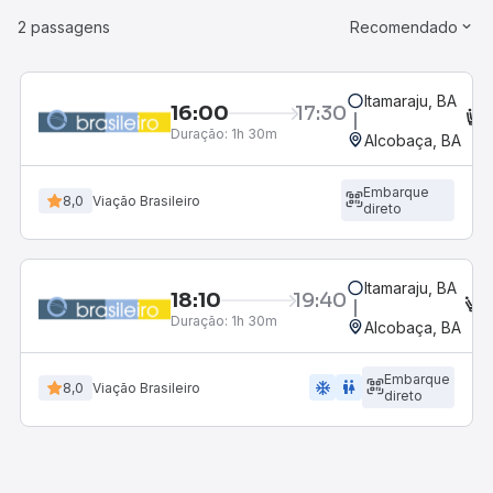
2 passagens
Recomendado
Itamaraju, BA
16:00
17:30
Duração:
1h 30m
Alcobaça, BA
Embarque
8,0
Viação Brasileiro
direto
Itamaraju, BA
18:10
19:40
E
Duração:
1h 30m
Alcobaça, BA
Embarque
ac_unit
wc
8,0
Viação Brasileiro
direto