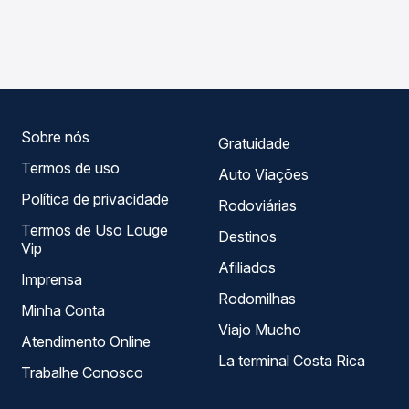
As viações Águia Branca operam o trecho de Itapetinga,
compara os preços de todas as viações em tempo real e
BA para Ibicuí, BA, com horários variados ao longo do dia.
garante a melhor oferta para o seu roteiro.
Na Quero Passagem você compara todas as opções —
empresas, horários, tipos de serviço e preços — em um
só lugar e escolhe a que melhor se encaixa na sua
viagem.
Sobre nós
Gratuidade
Termos de uso
Auto Viações
Política de privacidade
Rodoviárias
Termos de Uso Louge
Destinos
Vip
Afiliados
Imprensa
Rodomilhas
Minha Conta
Viajo Mucho
Atendimento Online
La terminal Costa Rica
Trabalhe Conosco