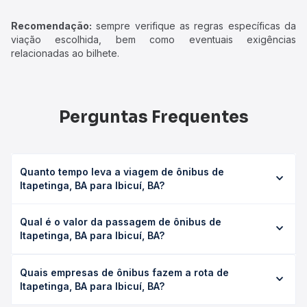
Recomendação:
sempre verifique as regras específicas da
viação escolhida, bem como eventuais exigências
relacionadas ao bilhete.
Perguntas Frequentes
Quanto tempo leva a viagem de ônibus de
Itapetinga, BA para Ibicuí, BA?
A viagem de ônibus de Itapetinga, BA para Ibicuí, BA leva
Qual é o valor da passagem de ônibus de
em média 1h 30min, podendo variar conforme a viação, o
Itapetinga, BA para Ibicuí, BA?
tipo de serviço (convencional, executivo ou leito) e as
condições de tráfego. Na Quero Passagem você consulta
O preço da passagem de ônibus de Itapetinga, BA para
os horários disponíveis e vê a duração exata de cada
Quais empresas de ônibus fazem a rota de
Ibicuí, BA custa em média R$ 33,00 e varia conforme a
opção na data desejada.
Itapetinga, BA para Ibicuí, BA?
data da viagem, a empresa, o tipo de poltrona e a
antecedência da compra. Na Quero Passagem você