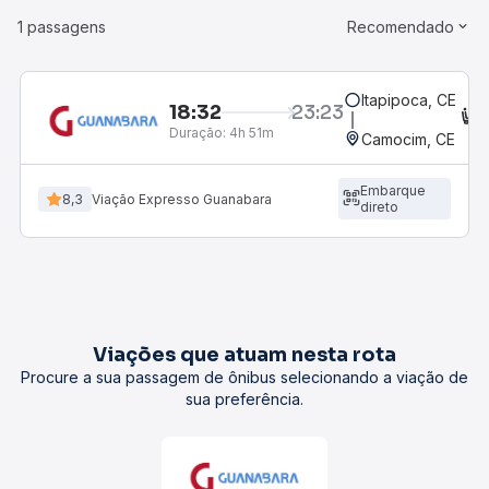
1 passagens
Recomendado
Itapipoca, CE
18:32
23:23
C
Duração:
4h 51m
Camocim, CE
Embarque
8,3
Viação Expresso Guanabara
direto
Viações que atuam nesta rota
Procure a sua passagem de ônibus selecionando a viação de
sua preferência.