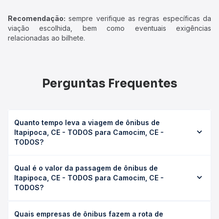
Recomendação:
sempre verifique as regras específicas da
viação escolhida, bem como eventuais exigências
relacionadas ao bilhete.
Perguntas Frequentes
Quanto tempo leva a viagem de ônibus de
Itapipoca, CE - TODOS para Camocim, CE -
TODOS?
A viagem de ônibus de Itapipoca, CE - TODOS para
Qual é o valor da passagem de ônibus de
Camocim, CE - TODOS leva em média 5h 1min, podendo
Itapipoca, CE - TODOS para Camocim, CE -
variar conforme a viação, o tipo de serviço (convencional,
TODOS?
executivo ou leito) e as condições de tráfego. Na Quero
Passagem você consulta os horários disponíveis e vê a
O preço da passagem de ônibus de Itapipoca, CE -
duração exata de cada opção na data desejada.
Quais empresas de ônibus fazem a rota de
TODOS para Camocim, CE - TODOS custa em média R$