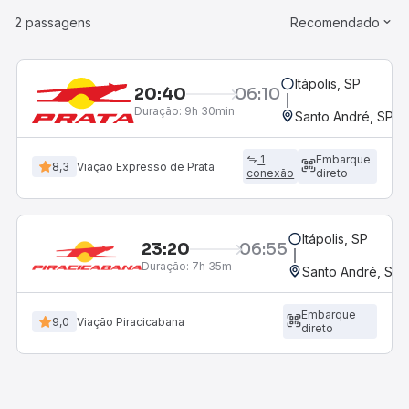
2 passagens
Recomendado
Itápolis, SP
20:40
06:10
Duração:
9h 30min
Santo André, SP - 
1
Embarque
8,3
Viação Expresso de Prata
conexão
direto
Itápolis, SP
23:20
06:55
Duração:
7h 35m
Santo André, SP 
Embarque
9,0
Viação Piracicabana
direto