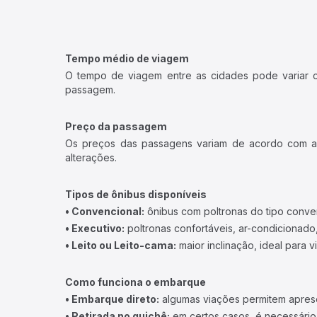
Tempo médio de viagem
O tempo de viagem entre as cidades pode variar con
passagem.
Preço da passagem
Os preços das passagens variam de acordo com a v
alterações.
Tipos de ônibus disponíveis
• Convencional:
ônibus com poltronas do tipo conve
• Executivo:
poltronas confortáveis, ar-condicionado,
• Leito ou Leito-cama:
maior inclinação, ideal para 
Como funciona o embarque
• Embarque direto:
algumas viações permitem apresen
• Retirada no guichê:
em certos casos, é necessário r