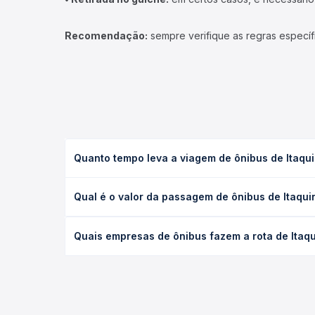
Recomendação:
sempre verifique as regras específ
Quanto tempo leva a viagem de ônibus de Itaqu
A viagem de ônibus de Itaquiraí, MS para Nova Alv
Qual é o valor da passagem de ônibus de Itaqu
(convencional, executivo ou leito) e as condições
desejada.
O preço da passagem de ônibus de Itaquiraí, MS pa
Quais empresas de ônibus fazem a rota de Itaq
de poltrona e a antecedência da compra. Na Quero
As viações Umuarama operam o trecho de Itaquiraí
compara todas as opções — empresas, horários, ti