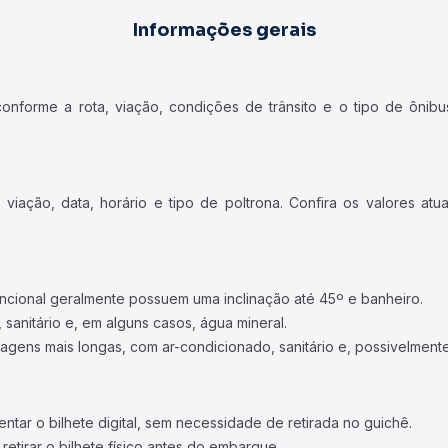
Informações gerais
forme a rota, viação, condições de trânsito e o tipo de ônibus
iação, data, horário e tipo de poltrona. Confira os valores at
ncional geralmente possuem uma inclinação até 45º e banheiro.
 sanitário e, em alguns casos, água mineral.
viagens mais longas, com ar-condicionado, sanitário e, possivelmente
tar o bilhete digital, sem necessidade de retirada no guichê.
etirar o bilhete físico antes do embarque.