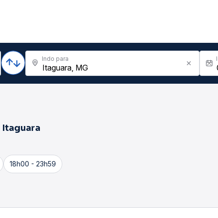
Indo para
a
Itaguara
18h00 - 23h59