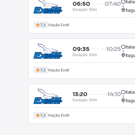
Itat
06:50
07:40
Duração:
50m
Itag
7,3
Viação Exdil
Itat
09:35
10:25
Duração:
50m
Itag
7,3
Viação Exdil
Itat
13:20
14:10
Duração:
50m
Itag
7,3
Viação Exdil