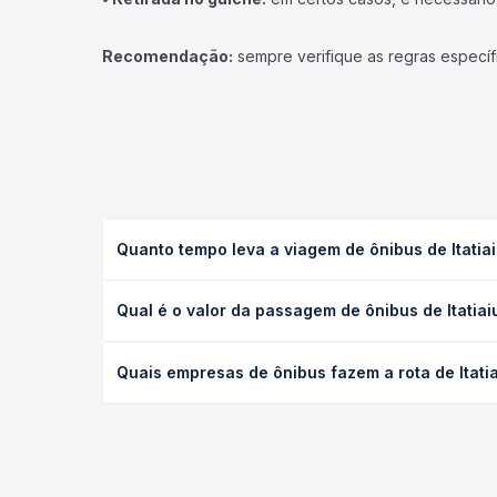
Recomendação:
sempre verifique as regras específ
Quanto tempo leva a viagem de ônibus de Itatia
A viagem de ônibus de Itatiaiuçu, MG para Itaguara
Qual é o valor da passagem de ônibus de Itatia
as condições de tráfego. Na Quero Passagem você 
O preço da passagem de ônibus de Itatiaiuçu, MG pa
Quais empresas de ônibus fazem a rota de Itati
a antecedência da compra. Na Quero Passagem você
As viações Exdil operam o trecho de Itatiaiuçu, M
empresas, horários, tipos de serviço e preços — e