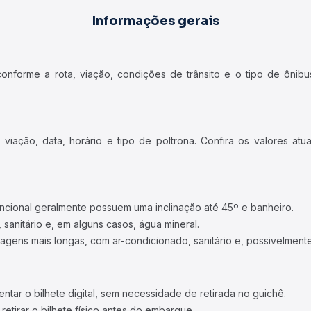
Informações gerais
forme a rota, viação, condições de trânsito e o tipo de ônibus
iação, data, horário e tipo de poltrona. Confira os valores at
ncional geralmente possuem uma inclinação até 45º e banheiro.
 sanitário e, em alguns casos, água mineral.
viagens mais longas, com ar-condicionado, sanitário e, possivelmente
tar o bilhete digital, sem necessidade de retirada no guichê.
etirar o bilhete físico antes do embarque.