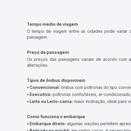
Tempo médio de viagem
O tempo de viagem entre as cidades pode variar con
passagem.
Preço da passagem
Os preços das passagens variam de acordo com a v
alterações.
Tipos de ônibus disponíveis
• Convencional:
ônibus com poltronas do tipo conve
• Executivo:
poltronas confortáveis, ar-condicionado,
• Leito ou Leito-cama:
maior inclinação, ideal para 
Como funciona o embarque
• Embarque direto:
algumas viações permitem apresen
• Retirada no guichê:
em certos casos, é necessário r