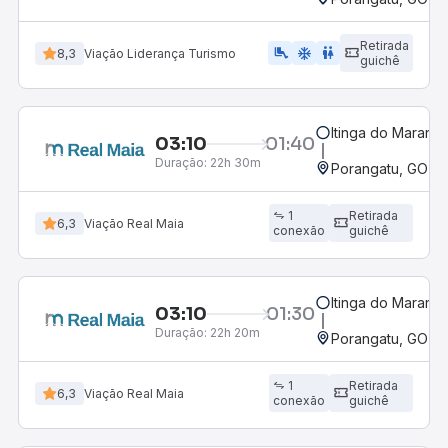
Retirada
airline_seat_legroom_extra
ac_unit
wc
8,3
Viação Liderança Turismo
guichê
Itinga do Maranh
03:10
01:40
Duração:
22h 30m
Porangatu, GO
1
Retirada
6,3
Viação Real Maia
conexão
guichê
Itinga do Maranh
03:10
01:30
Duração:
22h 20m
Porangatu, GO
1
Retirada
6,3
Viação Real Maia
conexão
guichê