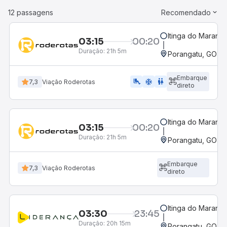
12 passagens
Recomendado
Itinga do Maranh
03:15
00:20
Duração:
21h 5m
Porangatu, GO
Embarque
airline_seat_legroom_extra
ac_unit
wc
7,3
Viação Roderotas
direto
Itinga do Maranh
03:15
00:20
Duração:
21h 5m
Porangatu, GO
Embarque
7,3
Viação Roderotas
direto
Itinga do Maranh
03:30
23:45
Duração:
20h 15m
Porangatu, GO