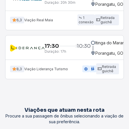
Duração:
20h 30m
Porangatu, GO
1
Retirada
6,3
Viação Real Maia
conexão
guichê
Itinga do Maranh
17:30
10:30
Duração:
17h
Porangatu, GO
Retirada
ac_unit
wc
8,3
Viação Liderança Turismo
guichê
Viações que atuam nesta rota
Procure a sua passagem de ônibus selecionando a viação de
sua preferência.