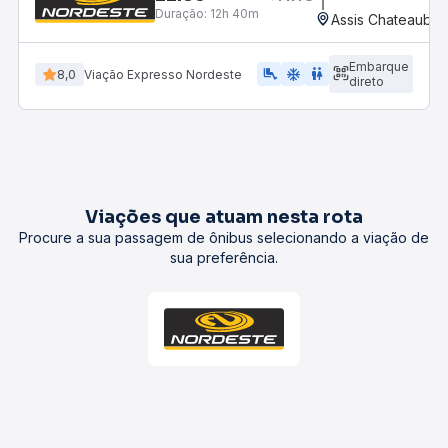
Duração:
12h 40m
Assis Chateaubria
Embarque
airline_seat_legroom_extra
ac_unit
WC
8,0
Viação Expresso Nordeste
direto
Viações que atuam nesta rota
Procure a sua passagem de ônibus selecionando a viação de
sua preferência.