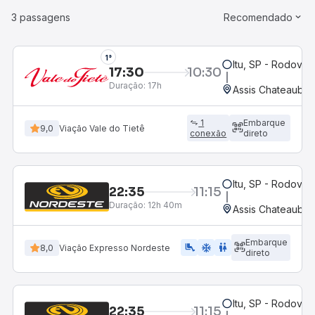
3 passagens
Recomendado
1°
Itu, SP - Rodoviár
17:30
10:30
Duração:
17h
Assis Chateaubria
1
Embarque
9,0
Viação Vale do Tietê
conexão
direto
Itu, SP - Rodoviár
22:35
11:15
Duração:
12h 40m
Assis Chateaubria
Embarque
airline_seat_legroom_extra
ac_unit
WC
8,0
Viação Expresso Nordeste
direto
Itu, SP - Rodoviár
22:35
11:15