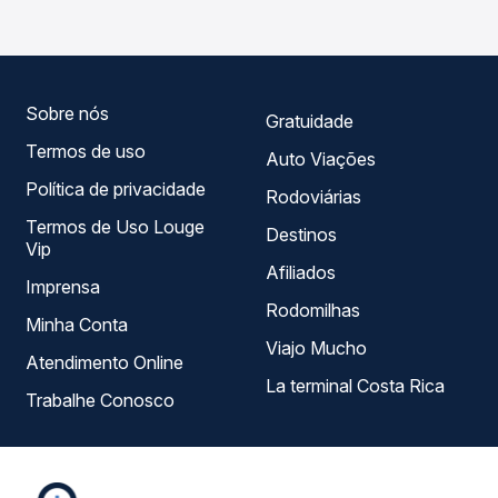
Passagem você compara todas as opções — empresas,
horários, tipos de serviço e preços — em um só lugar e
escolhe a que melhor se encaixa na sua viagem.
Sobre nós
Gratuidade
Termos de uso
Auto Viações
Política de privacidade
Rodoviárias
Termos de Uso Louge
Destinos
Vip
Afiliados
Imprensa
Rodomilhas
Minha Conta
Viajo Mucho
Atendimento Online
La terminal Costa Rica
Trabalhe Conosco