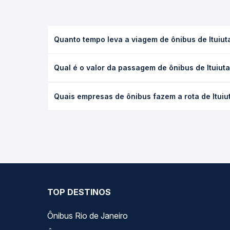
Quanto tempo leva a viagem de ônibus de Itui
A viagem de ônibus de Ituiutaba, MG - TODOS para 
Qual é o valor da passagem de ônibus de Ituiu
ou leito) e as condições de tráfego. Na Quero Pas
O preço da passagem de ônibus de Ituiutaba, MG -
Quais empresas de ônibus fazem a rota de Itu
poltrona e a antecedência da compra. Na Quero Pa
As viações Platina operam o trecho de Ituiutaba,
opções — empresas, horários, tipos de serviço e p
TOP DESTINOS
Ônibus Rio de Janeiro