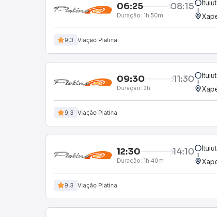
Itui
06:25
08:15
Duração:
1h 50m
Xap
9,3
Viação Platina
Itui
09:30
11:30
Duração:
2h
Xap
9,3
Viação Platina
Itui
12:30
14:10
Duração:
1h 40m
Xap
9,3
Viação Platina