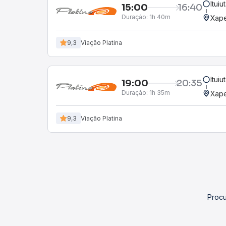
Itui
15:00
16:40
Duração:
1h 40m
Xap
9,3
Viação Platina
Itui
19:00
20:35
Duração:
1h 35m
Xap
9,3
Viação Platina
Procu