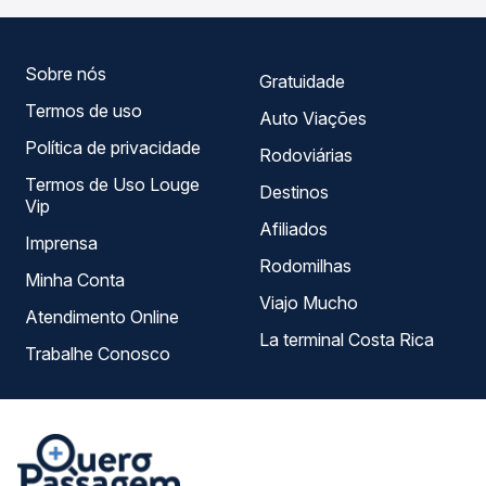
serviço e preços — em um só lugar e escolhe a que
melhor se encaixa na sua viagem.
Sobre nós
Gratuidade
Termos de uso
Auto Viações
Política de privacidade
Rodoviárias
Termos de Uso Louge
Destinos
Vip
Afiliados
Imprensa
Rodomilhas
Minha Conta
Viajo Mucho
Atendimento Online
La terminal Costa Rica
Trabalhe Conosco