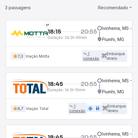
3 passagens
Recomendado
1°
Ivinhema, MS - Ro
18:15
20:55
Duração:
2d 2h 40min
Piumhi, MG
1
Embarque
7,3
Viação Motta
conexão
direto
Ivinhema, MS - Ro
18:45
20:55
Duração:
1d 2h 10min
Piumhi, MG
1
Embarque
ac_unit
wc
8,7
Viação Total
conexão
direto
Ivinhema, MS - Ro
18:45
20:55