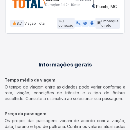
Duração:
1d 2h 10min
Piumhi, MG
1
Embarque
airline_seat_legroom_extra
ac_unit
wc
8,7
Viação Total
conexão
direto
Informações gerais
Tempo médio de viagem
O tempo de viagem entre as cidades pode variar conforme a
rota, viação, condições de trânsito e o tipo de ônibus
escolhido. Consulte a estimativa ao selecionar sua passagem.
Preço da passagem
Os preços das passagens variam de acordo com a viação,
data, horário e tipo de poltrona. Confira os valores atualizados