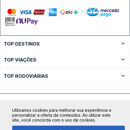
TOP DESTINOS
Ônibus Rio de Janeiro
TOP VIAÇÕES
Ônibus São Paulo
Passagens Cometa
Ônibus Brasília
TOP RODOVIÁRIAS
Passagens Gontijo
Ônibus Campinas
Rodoviária São Paulo - Tietê
Passagens 1001
Ônibus Londrina
Rodoviária Rio de Janeiro - Novo Rio
Passagens Águia Branca
+ Destinos
Rodoviária Belo Horizonte - Gov. Israel Pinheiro (Tergip)
Calçada das Margaridas, 163 - Sala 02 - Condomínio Centro
Passagens Pássaro Marron
Utilizamos cookies para melhorar sua experiência e
Comercial Alphaville, Barueri - SP | CEP: 06453-038
Rodoviária Curitiba
personalizar a oferta de conteúdos. Ao utilizar este
+ Viações
CNPJ: 18.087.991/0001-57 | saconibus@queropassagem.com.br
site, você concorda com o uso de cookies.
Rodoviária São Paulo - Barra Funda
Copyright 2026 © QueroPassagem.com.br