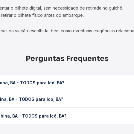
tar o bilhete digital, sem necessidade de retirada no guichê.
etirar o bilhete físico antes do embarque.
icas da viação escolhida, bem como eventuais exigências relaciona
Perguntas Frequentes
ina, BA - TODOS para Icó, BA?
có, BA leva em média 0 horas, podendo variar conforme a viação, 
ina, BA - TODOS para Icó, BA?
em você consulta os horários disponíveis e vê a duração exata de
TODOS para Icó, BA custa em média não identificado e varia confo
bina, BA - TODOS para Icó, BA?
ssagem você compara os preços de todas as viações em tempo real 
Jacobina, BA - TODOS para Icó, BA, com horários variados ao long
reços — em um só lugar e escolhe a que melhor se encaixa na sua 