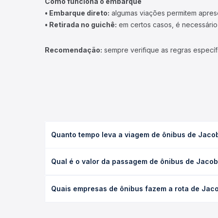
Como funciona o embarque
• Embarque direto:
algumas viações permitem apresen
• Retirada no guichê:
em certos casos, é necessário r
Recomendação:
sempre verifique as regras específ
Quanto tempo leva a viagem de ônibus de Jacob
A viagem de ônibus de Jacobina, BA - TODOS para I
Qual é o valor da passagem de ônibus de Jacob
leito) e as condições de tráfego. Na Quero Passag
O preço da passagem de ônibus de Jacobina, BA - 
Quais empresas de ônibus fazem a rota de Jaco
poltrona e a antecedência da compra. Na Quero Pa
As viações não identificadas operam o trecho de 
opções — empresas, horários, tipos de serviço e p