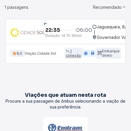
1 passagens
Recomendado
1°
Jaguaquara, BA -
22:35
06:00
Duração:
1d 7h 25min
Governador Valad
1
Embarque
ac_unit
wc
8,0
Viação Cidade Sol
conexão
direto
Viações que atuam nesta rota
Procure a sua passagem de ônibus selecionando a viação de
sua preferência.