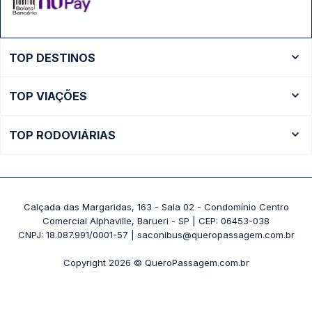
TOP DESTINOS
Ônibus Rio de Janeiro
TOP VIAÇÕES
Ônibus São Paulo
Passagens Cometa
Ônibus Brasília
TOP RODOVIÁRIAS
Passagens Gontijo
Ônibus Campinas
Rodoviária São Paulo - Tietê
Passagens 1001
Ônibus Londrina
Rodoviária Rio de Janeiro - Novo Rio
Passagens Águia Branca
+ Destinos
Rodoviária Belo Horizonte - Gov. Israel Pinheiro (Tergip)
Calçada das Margaridas, 163 - Sala 02 - Condomínio Centro
Passagens Pássaro Marron
Comercial Alphaville, Barueri - SP | CEP: 06453-038
Rodoviária Curitiba
+ Viações
CNPJ: 18.087.991/0001-57 | saconibus@queropassagem.com.br
Rodoviária São Paulo - Barra Funda
Copyright 2026 © QueroPassagem.com.br
+ Rodoviárias