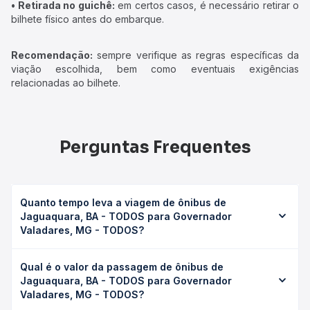
• Retirada no guichê:
em certos casos, é necessário retirar o
bilhete físico antes do embarque.
Recomendação:
sempre verifique as regras específicas da
viação escolhida, bem como eventuais exigências
relacionadas ao bilhete.
Perguntas Frequentes
Quanto tempo leva a viagem de ônibus de
Jaguaquara, BA - TODOS para Governador
Valadares, MG - TODOS?
A viagem de ônibus de Jaguaquara, BA - TODOS para
Qual é o valor da passagem de ônibus de
Governador Valadares, MG - TODOS leva em média 14h
Jaguaquara, BA - TODOS para Governador
5min, podendo variar conforme a viação, o tipo de serviço
Valadares, MG - TODOS?
(convencional, executivo ou leito) e as condições de