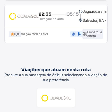
Jaguaquara, BA -
22:35
05:15
Duração:
6h 40m
Salvador, BA - Ro
Embarque
ac_unit
wc
8,0
Viação Cidade Sol
direto
Viações que atuam nesta rota
Procure a sua passagem de ônibus selecionando a viação de
sua preferência.