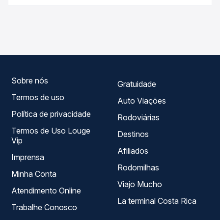
Passagem você compara os preços de todas as viações
As viações Cidade Sol operam o trecho de Jaguaquara,
em tempo real e garante a melhor oferta para o seu
BA - TODOS para Salvador, BA - Rodoviária, com horários
roteiro.
variados ao longo do dia. Na Quero Passagem você
compara todas as opções — empresas, horários, tipos de
serviço e preços — em um só lugar e escolhe a que
melhor se encaixa na sua viagem.
Sobre nós
Gratuidade
Termos de uso
Auto Viações
Política de privacidade
Rodoviárias
Termos de Uso Louge
Destinos
Vip
Afiliados
Imprensa
Rodomilhas
Minha Conta
Viajo Mucho
Atendimento Online
La terminal Costa Rica
Trabalhe Conosco