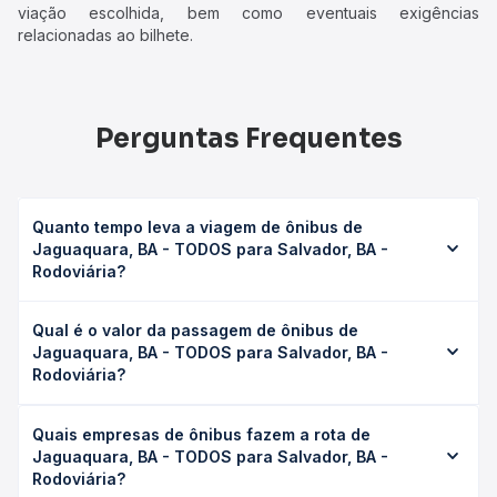
viação escolhida, bem como eventuais exigências
relacionadas ao bilhete.
Perguntas Frequentes
Quanto tempo leva a viagem de ônibus de
Jaguaquara, BA - TODOS para Salvador, BA -
Rodoviária?
A viagem de ônibus de Jaguaquara, BA - TODOS para
Qual é o valor da passagem de ônibus de
Salvador, BA - Rodoviária leva em média 7h 22min,
Jaguaquara, BA - TODOS para Salvador, BA -
podendo variar conforme a viação, o tipo de serviço
Rodoviária?
(convencional, executivo ou leito) e as condições de
tráfego. Na Quero Passagem você consulta os horários
O preço da passagem de ônibus de Jaguaquara, BA -
disponíveis e vê a duração exata de cada opção na data
Quais empresas de ônibus fazem a rota de
TODOS para Salvador, BA - Rodoviária custa em média R$
desejada.
Jaguaquara, BA - TODOS para Salvador, BA -
112,82 e varia conforme a data da viagem, a empresa, o
Rodoviária?
tipo de poltrona e a antecedência da compra. Na Quero