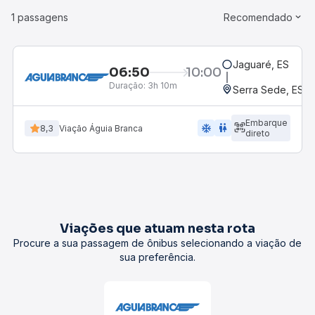
1 passagens
Recomendado
Jaguaré, ES
06:50
10:00
Duração:
3h 10m
Serra Sede, ES
Embarque
ac_unit
wc
8,3
Viação Águia Branca
direto
Viações que atuam nesta rota
Procure a sua passagem de ônibus selecionando a viação de
sua preferência.