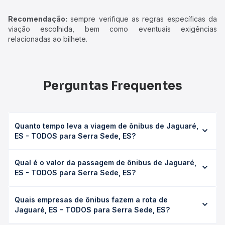
Recomendação:
sempre verifique as regras específicas da
viação escolhida, bem como eventuais exigências
relacionadas ao bilhete.
Perguntas Frequentes
Quanto tempo leva a viagem de ônibus de Jaguaré,
ES - TODOS para Serra Sede, ES?
A viagem de ônibus de Jaguaré, ES - TODOS para Serra
Qual é o valor da passagem de ônibus de Jaguaré,
Sede, ES leva em média 3h 16min, podendo variar
ES - TODOS para Serra Sede, ES?
conforme a viação, o tipo de serviço (convencional,
executivo ou leito) e as condições de tráfego. Na Quero
O preço da passagem de ônibus de Jaguaré, ES - TODOS
Passagem você consulta os horários disponíveis e vê a
Quais empresas de ônibus fazem a rota de
para Serra Sede, ES custa em média R$ 104,17 e varia
duração exata de cada opção na data desejada.
Jaguaré, ES - TODOS para Serra Sede, ES?
conforme a data da viagem, a empresa, o tipo de poltrona
e a antecedência da compra. Na Quero Passagem você