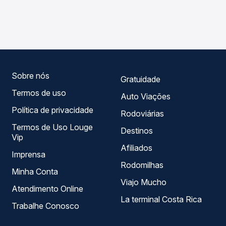
As viações Águia Branca operam o trecho de Jaguaré, ES
compara os preços de todas as viações em tempo real e
- TODOS para Serra Sede, ES, com horários variados ao
garante a melhor oferta para o seu roteiro.
longo do dia. Na Quero Passagem você compara todas as
opções — empresas, horários, tipos de serviço e preços
— em um só lugar e escolhe a que melhor se encaixa na
sua viagem.
Sobre nós
Gratuidade
Termos de uso
Auto Viações
Política de privacidade
Rodoviárias
Termos de Uso Louge
Destinos
Vip
Afiliados
Imprensa
Rodomilhas
Minha Conta
Viajo Mucho
Atendimento Online
La terminal Costa Rica
Trabalhe Conosco