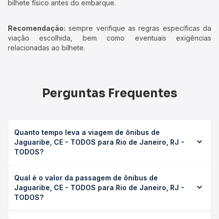
bilhete físico antes do embarque.
Recomendação:
sempre verifique as regras específicas da
viação escolhida, bem como eventuais exigências
relacionadas ao bilhete.
Perguntas Frequentes
Quanto tempo leva a viagem de ônibus de
Jaguaribe, CE - TODOS para Rio de Janeiro, RJ -
TODOS?
A viagem de ônibus de Jaguaribe, CE - TODOS para Rio
Qual é o valor da passagem de ônibus de
de Janeiro, RJ - TODOS leva em média 0 horas, podendo
Jaguaribe, CE - TODOS para Rio de Janeiro, RJ -
variar conforme a viação, o tipo de serviço (convencional,
TODOS?
executivo ou leito) e as condições de tráfego. Na Quero
Passagem você consulta os horários disponíveis e vê a
O preço da passagem de ônibus de Jaguaribe, CE -
duração exata de cada opção na data desejada.