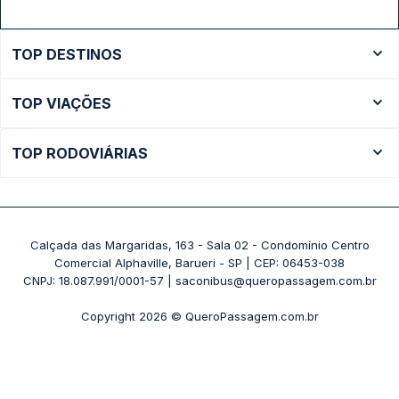
TOP DESTINOS
Ônibus Rio de Janeiro
TOP VIAÇÕES
Ônibus São Paulo
Passagens Cometa
Ônibus Brasília
TOP RODOVIÁRIAS
Passagens Gontijo
Ônibus Campinas
Rodoviária São Paulo - Tietê
Passagens 1001
Ônibus Londrina
Rodoviária Rio de Janeiro - Novo Rio
Passagens Águia Branca
+ Destinos
Rodoviária Belo Horizonte - Gov. Israel Pinheiro (Tergip)
Calçada das Margaridas, 163 - Sala 02 - Condomínio Centro
Passagens Pássaro Marron
Comercial Alphaville, Barueri - SP | CEP: 06453-038
Rodoviária Curitiba
+ Viações
CNPJ: 18.087.991/0001-57 | saconibus@queropassagem.com.br
Rodoviária São Paulo - Barra Funda
Copyright 2026 © QueroPassagem.com.br
+ Rodoviárias