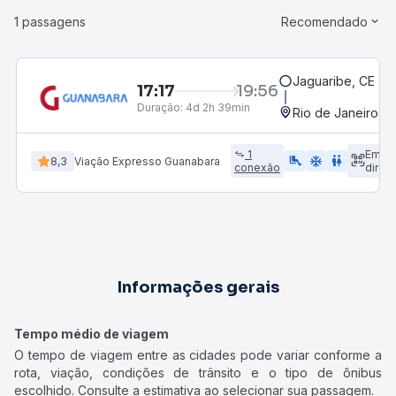
1 passagens
Recomendado
Jaguaribe, CE - R
17:17
19:56
Duração:
4d 2h 39min
Rio de Janeiro, R
1
Emba
airline_seat_legroom_extra
ac_unit
wc
8,3
Viação Expresso Guanabara
conexão
direto
Informações gerais
Tempo médio de viagem
O tempo de viagem entre as cidades pode variar conforme a
rota, viação, condições de trânsito e o tipo de ônibus
escolhido. Consulte a estimativa ao selecionar sua passagem.