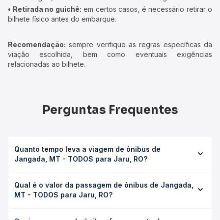
• Retirada no guichê:
em certos casos, é necessário retirar o
bilhete físico antes do embarque.
Recomendação:
sempre verifique as regras específicas da
viação escolhida, bem como eventuais exigências
relacionadas ao bilhete.
Perguntas Frequentes
Quanto tempo leva a viagem de ônibus de
Jangada, MT - TODOS para Jaru, RO?
A viagem de ônibus de Jangada, MT - TODOS para Jaru,
Qual é o valor da passagem de ônibus de Jangada,
RO leva em média 0 horas, podendo variar conforme a
MT - TODOS para Jaru, RO?
viação, o tipo de serviço (convencional, executivo ou
leito) e as condições de tráfego. Na Quero Passagem
O preço da passagem de ônibus de Jangada, MT -
você consulta os horários disponíveis e vê a duração