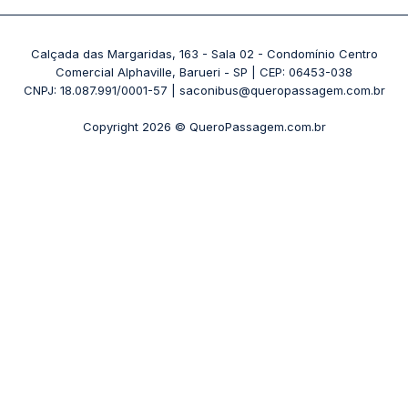
Passagens 1001
Ônibus Londrina
Rodoviária Rio de Janeiro - Novo Rio
Passagens Águia Branca
+ Destinos
Rodoviária Belo Horizonte - Gov. Israel Pinheiro (Tergip)
Calçada das Margaridas, 163 - Sala 02 - Condomínio Centro
Passagens Pássaro Marron
Comercial Alphaville, Barueri - SP | CEP: 06453-038
Rodoviária Curitiba
+ Viações
CNPJ: 18.087.991/0001-57 | saconibus@queropassagem.com.br
Rodoviária São Paulo - Barra Funda
Copyright 2026 © QueroPassagem.com.br
+ Rodoviárias