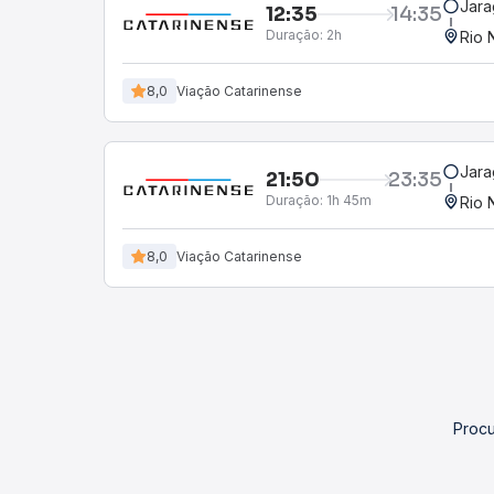
Jara
12:35
14:35
Duração:
2h
Rio 
8,0
Viação Catarinense
Jara
21:50
23:35
Duração:
1h 45m
Rio 
8,0
Viação Catarinense
Procu