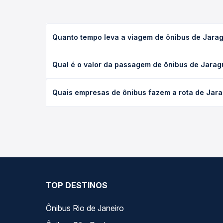
Quanto tempo leva a viagem de ônibus de Jarag
A viagem de ônibus de Jaraguá do Sul, SC para Rio
Qual é o valor da passagem de ônibus de Jarag
executivo ou leito) e as condições de tráfego. Na
O preço da passagem de ônibus de Jaraguá do Sul,
Quais empresas de ônibus fazem a rota de Jara
de poltrona e a antecedência da compra. Na Quero
As viações Catarinense operam o trecho de Jaragu
compara todas as opções — empresas, horários, ti
TOP DESTINOS
Ônibus Rio de Janeiro