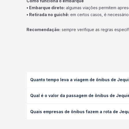
Como funciona o embarque
• Embarque direto:
algumas viações permitem apresen
• Retirada no guichê:
em certos casos, é necessário r
Recomendação:
sempre verifique as regras específ
Quanto tempo leva a viagem de ônibus de Jequi
A viagem de ônibus de Jequié, BA - TODOS para Cra
Qual é o valor da passagem de ônibus de Jequi
ou leito) e as condições de tráfego. Na Quero Pas
O preço da passagem de ônibus de Jequié, BA - TO
Quais empresas de ônibus fazem a rota de Jequ
poltrona e a antecedência da compra. Na Quero Pa
As viações não identificadas operam o trecho de 
todas as opções — empresas, horários, tipos de se