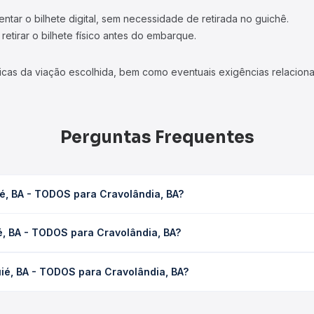
tar o bilhete digital, sem necessidade de retirada no guichê.
etirar o bilhete físico antes do embarque.
icas da viação escolhida, bem como eventuais exigências relaciona
Perguntas Frequentes
é, BA - TODOS para Cravolândia, BA?
volândia, BA leva em média 0 horas, podendo variar conforme a vi
é, BA - TODOS para Cravolândia, BA?
sagem você consulta os horários disponíveis e vê a duração exata
DOS para Cravolândia, BA custa em média não identificado e varia
ié, BA - TODOS para Cravolândia, BA?
ssagem você compara os preços de todas as viações em tempo real 
Jequié, BA - TODOS para Cravolândia, BA, com horários variados 
rviço e preços — em um só lugar e escolhe a que melhor se encaix