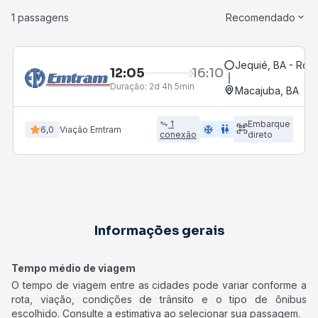
1 passagens
Recomendado
Jequié, BA - Rodo
12:05
16:10
Duração:
2d 4h 5min
Macajuba, BA
1
Embarque
ac_unit
wc
6,0
Viação Emtram
conexão
direto
Informações gerais
Tempo médio de viagem
O tempo de viagem entre as cidades pode variar conforme a
rota, viação, condições de trânsito e o tipo de ônibus
escolhido. Consulte a estimativa ao selecionar sua passagem.