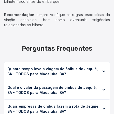
bilhete físico antes do embarque.
Recomendação:
sempre verifique as regras específicas da
viação escolhida, bem como eventuais exigências
relacionadas ao bilhete.
Perguntas Frequentes
Quanto tempo leva a viagem de ônibus de Jequié,
BA - TODOS para Macajuba, BA?
A viagem de ônibus de Jequié, BA - TODOS para
Qual é o valor da passagem de ônibus de Jequié,
Macajuba, BA leva em média 0 horas, podendo variar
BA - TODOS para Macajuba, BA?
conforme a viação, o tipo de serviço (convencional,
executivo ou leito) e as condições de tráfego. Na Quero
O preço da passagem de ônibus de Jequié, BA - TODOS
Passagem você consulta os horários disponíveis e vê a
Quais empresas de ônibus fazem a rota de Jequié,
para Macajuba, BA custa em média não identificado e
duração exata de cada opção na data desejada.
BA - TODOS para Macajuba, BA?
varia conforme a data da viagem, a empresa, o tipo de