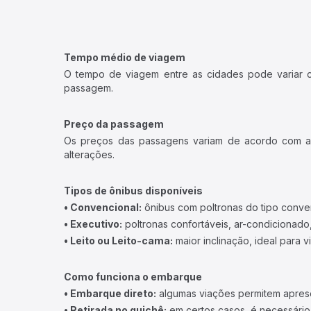
Tempo médio de viagem
O tempo de viagem entre as cidades pode variar con
passagem.
Preço da passagem
Os preços das passagens variam de acordo com a v
alterações.
Tipos de ônibus disponíveis
• Convencional:
ônibus com poltronas do tipo conve
• Executivo:
poltronas confortáveis, ar-condicionado,
• Leito ou Leito-cama:
maior inclinação, ideal para 
Como funciona o embarque
• Embarque direto:
algumas viações permitem apresen
• Retirada no guichê:
em certos casos, é necessário r