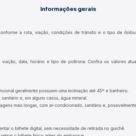
Informações gerais
forme a rota, viação, condições de trânsito e o tipo de ônibus
iação, data, horário e tipo de poltrona. Confira os valores at
ncional geralmente possuem uma inclinação até 45º e banheiro.
 sanitário e, em alguns casos, água mineral.
viagens mais longas, com ar-condicionado, sanitário e, possivelmente
tar o bilhete digital, sem necessidade de retirada no guichê.
etirar o bilhete físico antes do embarque.