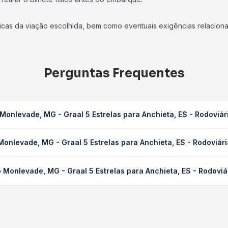
icas da viação escolhida, bem como eventuais exigências relaciona
Perguntas Frequentes
onlevade, MG - Graal 5 Estrelas para Anchieta, ES - Rodoviár
5 Estrelas para Anchieta, ES - Rodoviária leva em média 9h 50min,
onlevade, MG - Graal 5 Estrelas para Anchieta, ES - Rodoviár
ondições de tráfego. Na Quero Passagem você consulta os horários 
MG - Graal 5 Estrelas para Anchieta, ES - Rodoviária custa em mé
Monlevade, MG - Graal 5 Estrelas para Anchieta, ES - Rodoviá
a compra. Na Quero Passagem você compara os preços de todas as 
ade, MG - Graal 5 Estrelas para Anchieta, ES - Rodoviária, com ho
s, tipos de serviço e preços — em um só lugar e escolhe a que me