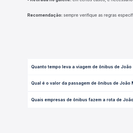
Recomendação:
sempre verifique as regras específ
Quanto tempo leva a viagem de ônibus de João M
A viagem de ônibus de João Monlevade, MG - Graal 
Qual é o valor da passagem de ônibus de João M
serviço (convencional, executivo ou leito) e as c
data desejada.
O preço da passagem de ônibus de João Monlevade, 
Quais empresas de ônibus fazem a rota de João 
a empresa, o tipo de poltrona e a antecedência d
para o seu roteiro.
As viações Gontijo operam o trecho de João Monlev
você compara todas as opções — empresas, horário