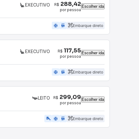
288,42
R$
EXECUTIVO
Escolher ida
por pessoa
ac_unit
wc
Embarque direto
117,55
R$
EXECUTIVO
Escolher ida
por pessoa
ac_unit
wc
Embarque direto
299,09
R$
LEITO
Escolher ida
por pessoa
airline_seat_legroom_extra
ac_unit
wc
Embarque direto