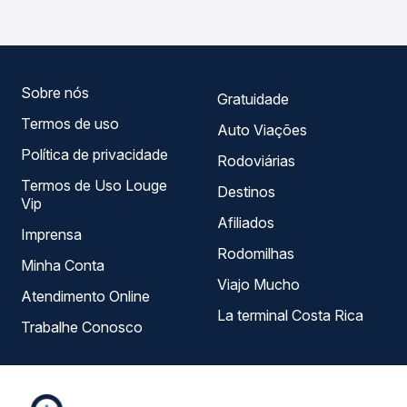
Passagem você compara todas as opções — empresas,
horários, tipos de serviço e preços — em um só lugar e
escolhe a que melhor se encaixa na sua viagem.
Sobre nós
Gratuidade
Termos de uso
Auto Viações
Política de privacidade
Rodoviárias
Termos de Uso Louge
Destinos
Vip
Afiliados
Imprensa
Rodomilhas
Minha Conta
Viajo Mucho
Atendimento Online
La terminal Costa Rica
Trabalhe Conosco