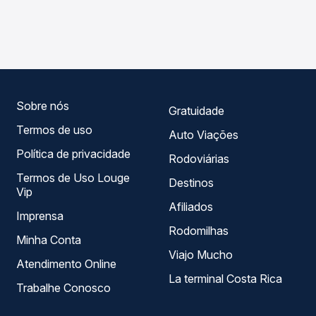
As viações Águia Branca operam o trecho de João Neiva,
compara os preços de todas as viações em tempo real e
ES para Cavalinhos, ES, com horários variados ao longo
garante a melhor oferta para o seu roteiro.
do dia. Na Quero Passagem você compara todas as
opções — empresas, horários, tipos de serviço e preços
— em um só lugar e escolhe a que melhor se encaixa na
sua viagem.
Sobre nós
Gratuidade
Termos de uso
Auto Viações
Política de privacidade
Rodoviárias
Termos de Uso Louge
Destinos
Vip
Afiliados
Imprensa
Rodomilhas
Minha Conta
Viajo Mucho
Atendimento Online
La terminal Costa Rica
Trabalhe Conosco