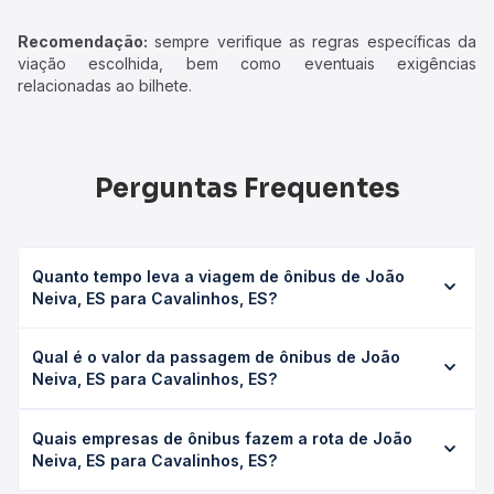
Recomendação:
sempre verifique as regras específicas da
viação escolhida, bem como eventuais exigências
relacionadas ao bilhete.
Perguntas Frequentes
Quanto tempo leva a viagem de ônibus de João
Neiva, ES para Cavalinhos, ES?
A viagem de ônibus de João Neiva, ES para Cavalinhos,
Qual é o valor da passagem de ônibus de João
ES leva em média 0 horas, podendo variar conforme a
Neiva, ES para Cavalinhos, ES?
viação, o tipo de serviço (convencional, executivo ou
leito) e as condições de tráfego. Na Quero Passagem
O preço da passagem de ônibus de João Neiva, ES para
você consulta os horários disponíveis e vê a duração
Quais empresas de ônibus fazem a rota de João
Cavalinhos, ES custa em média não identificado e varia
exata de cada opção na data desejada.
Neiva, ES para Cavalinhos, ES?
conforme a data da viagem, a empresa, o tipo de poltrona
e a antecedência da compra. Na Quero Passagem você