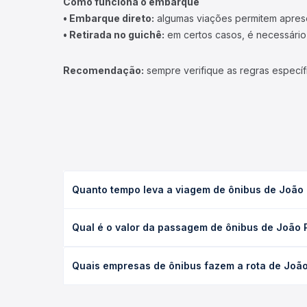
Como funciona o embarque
• Embarque direto:
algumas viações permitem apresen
• Retirada no guichê:
em certos casos, é necessário r
Recomendação:
sempre verifique as regras específ
Quanto tempo leva a viagem de ônibus de João
A viagem de ônibus de João Pessoa, PB - TODOS pa
Qual é o valor da passagem de ônibus de João 
executivo ou leito) e as condições de tráfego. Na
O preço da passagem de ônibus de João Pessoa, PB
Quais empresas de ônibus fazem a rota de Joã
de poltrona e a antecedência da compra. Na Quero
As viações não identificadas operam o trecho de 
todas as opções — empresas, horários, tipos de se