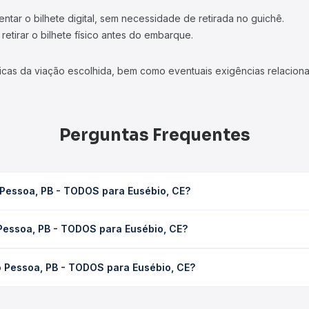
tar o bilhete digital, sem necessidade de retirada no guichê.
etirar o bilhete físico antes do embarque.
icas da viação escolhida, bem como eventuais exigências relaciona
Perguntas Frequentes
 Pessoa, PB - TODOS para Eusébio, CE?
ra Eusébio, CE leva em média 0 horas, podendo variar conforme a 
Pessoa, PB - TODOS para Eusébio, CE?
 Quero Passagem você consulta os horários disponíveis e vê a dur
 - TODOS para Eusébio, CE custa em média não identificado e var
o Pessoa, PB - TODOS para Eusébio, CE?
 Passagem você compara os preços de todas as viações em tempo re
João Pessoa, PB - TODOS para Eusébio, CE, com horários variados
rviço e preços — em um só lugar e escolhe a que melhor se encaix