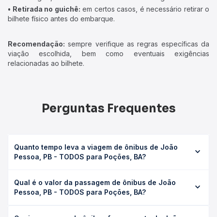
• Retirada no guichê:
em certos casos, é necessário retirar o
bilhete físico antes do embarque.
Recomendação:
sempre verifique as regras específicas da
viação escolhida, bem como eventuais exigências
relacionadas ao bilhete.
Perguntas Frequentes
Quanto tempo leva a viagem de ônibus de João
Pessoa, PB - TODOS para Poções, BA?
A viagem de ônibus de João Pessoa, PB - TODOS para
Qual é o valor da passagem de ônibus de João
Poções, BA leva em média 0 horas, podendo variar
Pessoa, PB - TODOS para Poções, BA?
conforme a viação, o tipo de serviço (convencional,
executivo ou leito) e as condições de tráfego. Na Quero
O preço da passagem de ônibus de João Pessoa, PB -
Passagem você consulta os horários disponíveis e vê a