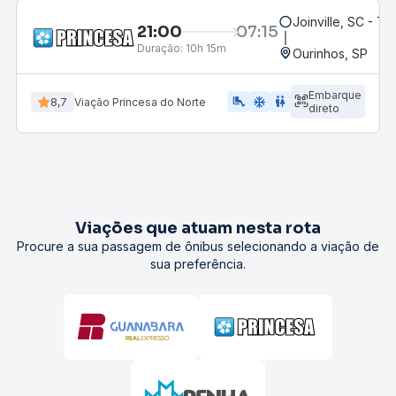
Joinville, SC - Te
21:00
07:15
Duração:
10h 15m
Ourinhos, SP
Embarque
airline_seat_legroom_extra
ac_unit
WC
8,7
Viação Princesa do Norte
direto
Viações que atuam nesta rota
Procure a sua passagem de ônibus selecionando a viação de
sua preferência.