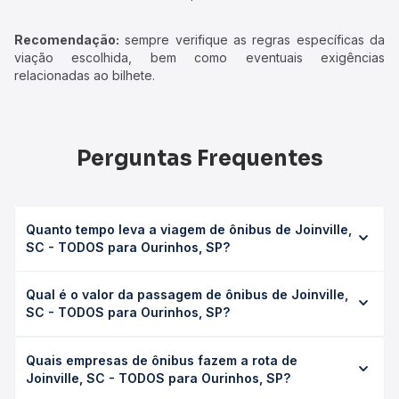
Recomendação:
sempre verifique as regras específicas da
viação escolhida, bem como eventuais exigências
relacionadas ao bilhete.
Perguntas Frequentes
Quanto tempo leva a viagem de ônibus de Joinville,
SC - TODOS para Ourinhos, SP?
A viagem de ônibus de Joinville, SC - TODOS para
Qual é o valor da passagem de ônibus de Joinville,
Ourinhos, SP leva em média 11h 35min, podendo variar
SC - TODOS para Ourinhos, SP?
conforme a viação, o tipo de serviço (convencional,
executivo ou leito) e as condições de tráfego. Na Quero
O preço da passagem de ônibus de Joinville, SC - TODOS
Passagem você consulta os horários disponíveis e vê a
Quais empresas de ônibus fazem a rota de
para Ourinhos, SP custa em média R$ 288,22 e varia
duração exata de cada opção na data desejada.
Joinville, SC - TODOS para Ourinhos, SP?
conforme a data da viagem, a empresa, o tipo de poltrona
e a antecedência da compra. Na Quero Passagem você