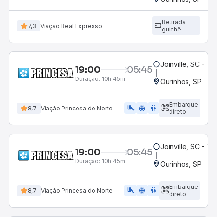
Retirada
7,3
Viação Real Expresso
guichê
Joinville, SC - Te
19:00
05:45
Duração:
10h 45m
Ourinhos, SP
Embarque
airline_seat_legroom_extra
ac_unit
WC
8,7
Viação Princesa do Norte
direto
Joinville, SC - Te
19:00
05:45
Duração:
10h 45m
Ourinhos, SP
Embarque
airline_seat_legroom_extra
ac_unit
wc
8,7
Viação Princesa do Norte
direto