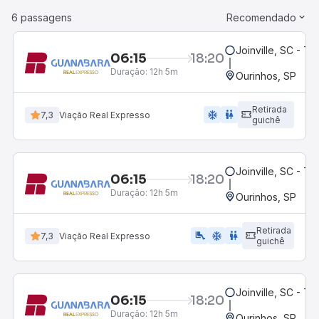
6 passagens
Recomendado
Joinville, SC - Te
06:15
18:20
Duração:
12h 5m
Ourinhos, SP
Retirada
ac_unit
wc
7,3
Viação Real Expresso
guichê
Joinville, SC - Te
06:15
18:20
Duração:
12h 5m
Ourinhos, SP
Retirada
airline_seat_legroom_extra
ac_unit
wc
7,3
Viação Real Expresso
guichê
Joinville, SC - Te
06:15
18:20
Duração:
12h 5m
Ourinhos, SP