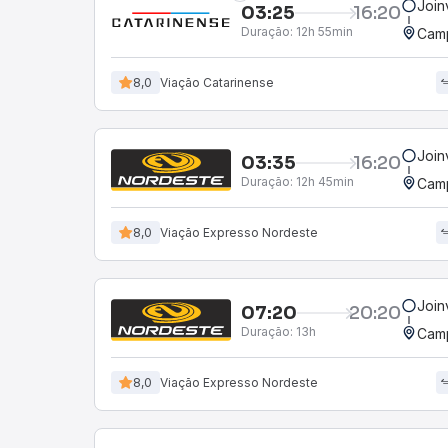
Join
03:25
16:20
Duração:
12h 55min
Camp
8,0
Viação Catarinense
Join
03:35
16:20
Duração:
12h 45min
Camp
8,0
Viação Expresso Nordeste
Join
07:20
20:20
Duração:
13h
Camp
8,0
Viação Expresso Nordeste