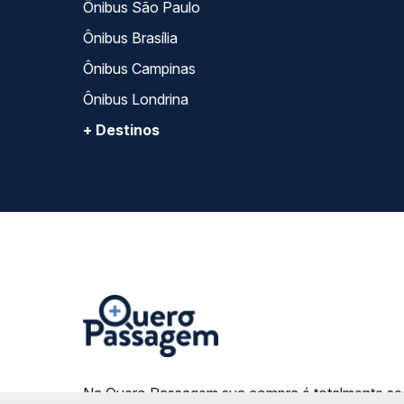
Ônibus São Paulo
Ônibus Brasília
Ônibus Campinas
Ônibus Londrina
+ Destinos
Na Quero Passagem sua compra é totalmente se