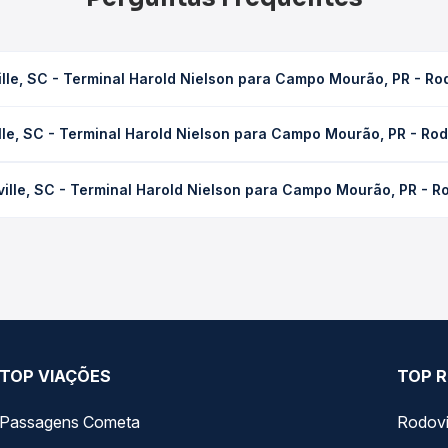
lle, SC - Terminal Harold Nielson para Campo Mourão, PR - Ro
rold Nielson para Campo Mourão, PR - Rodoviária leva em média 9h 
lle, SC - Terminal Harold Nielson para Campo Mourão, PR - Rod
ondições de tráfego. Na Quero Passagem você consulta os horários 
Terminal Harold Nielson para Campo Mourão, PR - Rodoviária custa
ille, SC - Terminal Harold Nielson para Campo Mourão, PR - R
dência da compra. Na Quero Passagem você compara os preços de t
trecho de Joinville, SC - Terminal Harold Nielson para Campo Mour
opções — empresas, horários, tipos de serviço e preços — em um 
TOP VIAÇÕES
TOP R
Passagens Cometa
Rodovi