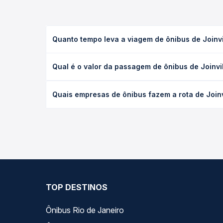
Quanto tempo leva a viagem de ônibus de Joinvi
A viagem de ônibus de Joinville, SC - Terminal Ha
Qual é o valor da passagem de ônibus de Joinvi
serviço (convencional, executivo ou leito) e as c
data desejada.
O preço da passagem de ônibus de Joinville, SC - 
Quais empresas de ônibus fazem a rota de Joinv
viagem, a empresa, o tipo de poltrona e a antece
oferta para o seu roteiro.
As viações Brasil Sul, Expresso Nordeste operam o 
do dia. Na Quero Passagem você compara todas as 
viagem.
TOP DESTINOS
Ônibus Rio de Janeiro