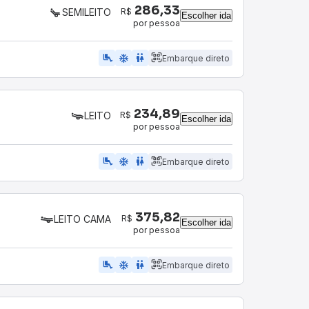
286,33
R$
SEMILEITO
Escolher ida
por pessoa
airline_seat_legroom_extra
ac_unit
WC
Embarque direto
234,89
R$
LEITO
Escolher ida
por pessoa
airline_seat_legroom_extra
ac_unit
wc
Embarque direto
375,82
R$
LEITO CAMA
Escolher ida
por pessoa
airline_seat_legroom_extra
ac_unit
wc
Embarque direto