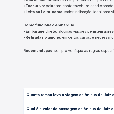
• Executivo:
poltronas confortáveis, ar-condicionado,
• Leito ou Leito-cama:
maior inclinação, ideal para 
Como funciona o embarque
• Embarque direto:
algumas viações permitem apresen
• Retirada no guichê:
em certos casos, é necessário r
Recomendação:
sempre verifique as regras específ
Quanto tempo leva a viagem de ônibus de Juiz 
A viagem de ônibus de Juiz de Fora, MG - Terminal
Qual é o valor da passagem de ônibus de Juiz d
executivo ou leito) e as condições de tráfego. Na