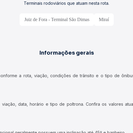
Terminais rodoviários que atuam nesta rota.
Juiz de Fora - Terminal São Dimas
Miraí
Informações gerais
forme a rota, viação, condições de trânsito e o tipo de ônibus
iação, data, horário e tipo de poltrona. Confira os valores at
ncional geralmente possuem uma inclinação até 45º e banheiro.