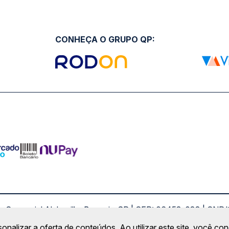
CONHEÇA O GRUPO QP:
ro Comercial Alphaville, Barueri - SP | CEP: 06453-038 | C
Copyright 2026 © QueroPassagem.com.br
sonalizar a oferta de conteúdos. Ao utilizar este site, você c