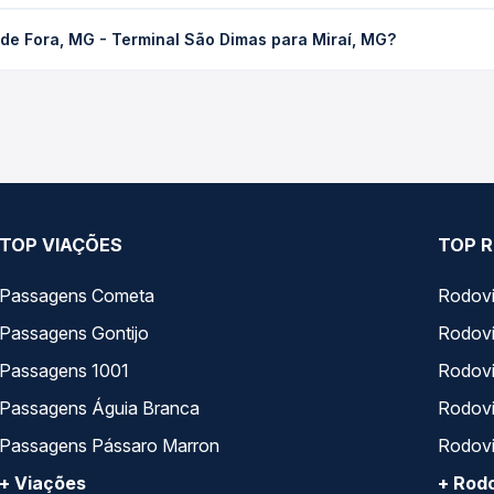
 - Terminal São Dimas para Miraí, MG custa em média R$ 94,25 e v
 de Fora, MG - Terminal São Dimas para Miraí, MG?
 Passagem você compara os preços de todas as viações em tempo re
ora, MG - Terminal São Dimas para Miraí, MG, com horários variad
pos de serviço e preços — em um só lugar e escolhe a que melhor 
TOP VIAÇÕES
TOP R
Passagens Cometa
Rodovi
Passagens Gontijo
Rodovi
Passagens 1001
Rodoviá
Passagens Águia Branca
Rodoviá
Passagens Pássaro Marron
Rodovi
+ Viações
+ Rodo