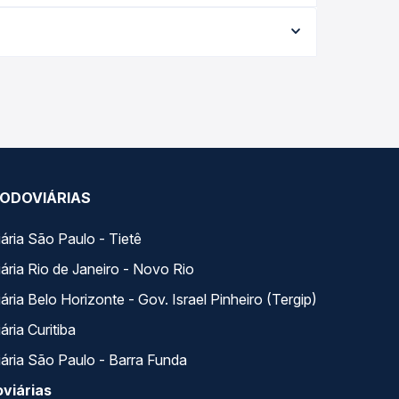
aria conforme a data da viagem, a empresa, o tipo
al e garante a melhor oferta para o seu roteiro.
os ao longo do dia. Na Quero Passagem você
se encaixa na sua viagem.
ODOVIÁRIAS
ária São Paulo - Tietê
ária Rio de Janeiro - Novo Rio
ria Belo Horizonte - Gov. Israel Pinheiro (Tergip)
ria Curitiba
ária São Paulo - Barra Funda
viárias