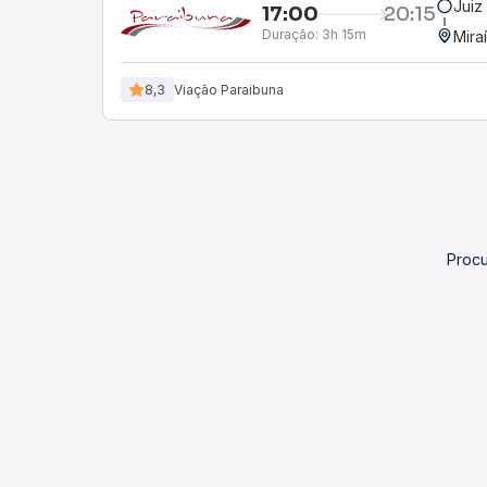
Juiz
17:00
20:15
Duração:
3h 15m
Mira
8,3
Viação Paraibuna
Procu