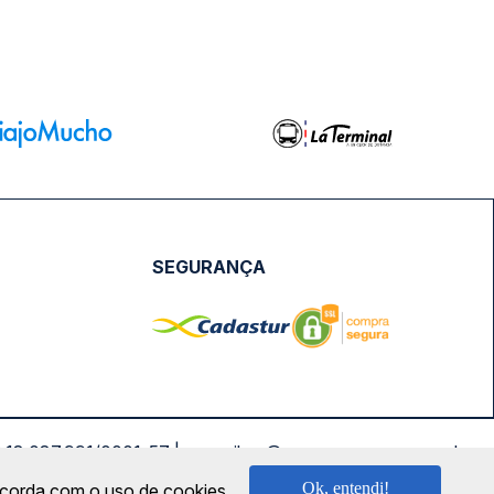
SEGURANÇA
NPJ: 18.087.991/0001-57 | saconibus@queropassagem.com.br
Ok, entendi!
oncorda com o uso de cookies.