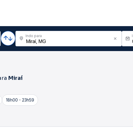
Indo para
ara
Miraí
18h00 - 23h59