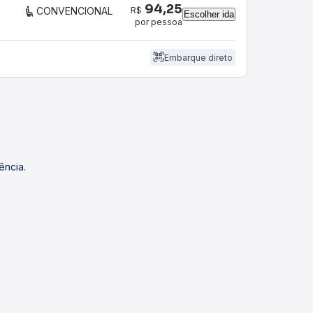
94,25
R$
CONVENCIONAL
Escolher ida
por pessoa
Embarque direto
ência.