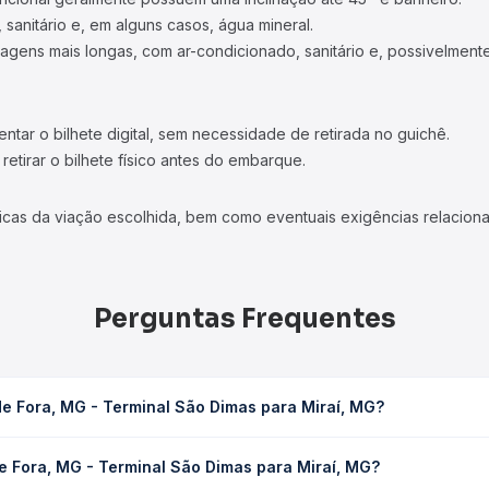
 sanitário e, em alguns casos, água mineral.
viagens mais longas, com ar-condicionado, sanitário e, possivelmente
tar o bilhete digital, sem necessidade de retirada no guichê.
etirar o bilhete físico antes do embarque.
icas da viação escolhida, bem como eventuais exigências relaciona
Perguntas Frequentes
de Fora, MG - Terminal São Dimas para Miraí, MG?
 São Dimas para Miraí, MG leva em média 3h 15min, podendo variar c
e Fora, MG - Terminal São Dimas para Miraí, MG?
 Quero Passagem você consulta os horários disponíveis e vê a dur