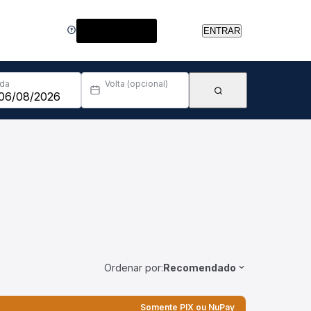
Central de Ajuda
ENTRAR
Ida
Volta (opcional)
Ordenar por:
Recomendado
Somente PIX ou NuPay