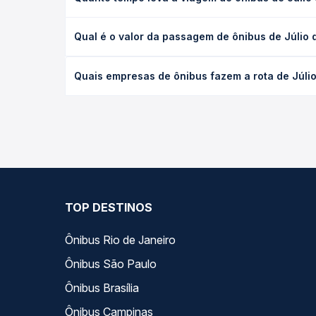
A viagem de ônibus de Júlio de Castilhos, RS - TO
Qual é o valor da passagem de ônibus de Júlio
executivo ou leito) e as condições de tráfego. Na
O preço da passagem de ônibus de Júlio de Castil
Quais empresas de ônibus fazem a rota de Júli
poltrona e a antecedência da compra. Na Quero Pa
As viações não identificadas operam o trecho de J
compara todas as opções — empresas, horários, ti
TOP DESTINOS
Ônibus Rio de Janeiro
Ônibus São Paulo
Ônibus Brasília
Ônibus Campinas