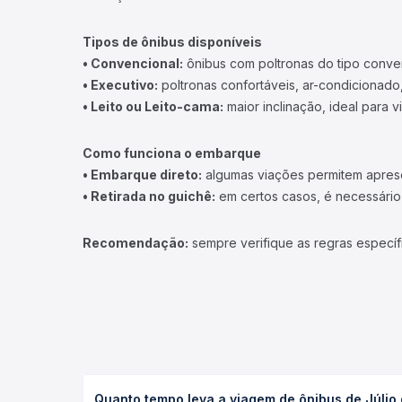
Tipos de ônibus disponíveis
• Convencional:
ônibus com poltronas do tipo conve
• Executivo:
poltronas confortáveis, ar-condicionado,
• Leito ou Leito-cama:
maior inclinação, ideal para 
Como funciona o embarque
• Embarque direto:
algumas viações permitem apresen
• Retirada no guichê:
em certos casos, é necessário r
Recomendação:
sempre verifique as regras específ
Quanto tempo leva a viagem de ônibus de Júlio