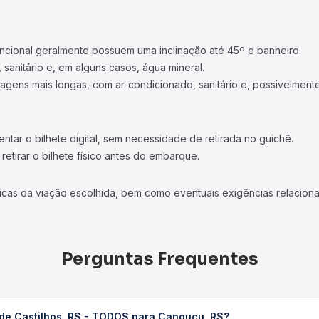
ncional geralmente possuem uma inclinação até 45º e banheiro.
 sanitário e, em alguns casos, água mineral.
viagens mais longas, com ar-condicionado, sanitário e, possivelmente
tar o bilhete digital, sem necessidade de retirada no guichê.
etirar o bilhete físico antes do embarque.
icas da viação escolhida, bem como eventuais exigências relaciona
Perguntas Frequentes
 de Castilhos, RS - TODOS para Canguçu, RS?