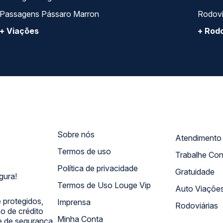
Passagens Pássaro Marron
Rodovi
+ Viações
+ Rodo
Sobre nós
Termos de uso
Trabalhe Co
Política de privacidade
Gratuidade
gura!
Termos de Uso Louge Vip
Auto Viaçõe
 protegidos,
Imprensa
Rodoviárias
 de crédito
Minha Conta
 e de segurança