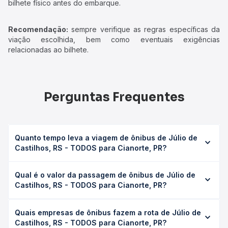
bilhete físico antes do embarque.
Recomendação:
sempre verifique as regras específicas da
viação escolhida, bem como eventuais exigências
relacionadas ao bilhete.
Perguntas Frequentes
Quanto tempo leva a viagem de ônibus de Júlio de
Castilhos, RS - TODOS para Cianorte, PR?
A viagem de ônibus de Júlio de Castilhos, RS - TODOS
Qual é o valor da passagem de ônibus de Júlio de
para Cianorte, PR leva em média 20h 50min, podendo
Castilhos, RS - TODOS para Cianorte, PR?
variar conforme a viação, o tipo de serviço (convencional,
executivo ou leito) e as condições de tráfego. Na Quero
O preço da passagem de ônibus de Júlio de Castilhos, RS
Passagem você consulta os horários disponíveis e vê a
Quais empresas de ônibus fazem a rota de Júlio de
- TODOS para Cianorte, PR custa em média R$ 370,21 e
duração exata de cada opção na data desejada.
Castilhos, RS - TODOS para Cianorte, PR?
varia conforme a data da viagem, a empresa, o tipo de