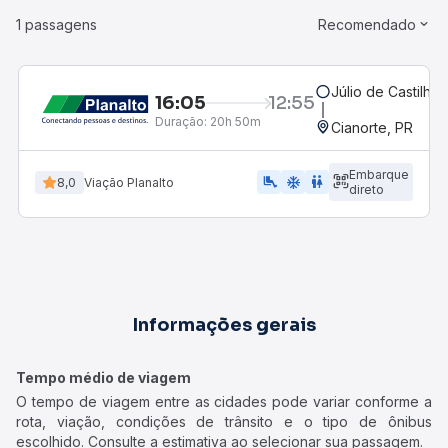
1 passagens
Recomendado
Júlio de Castilhos
16:05
12:55
Duração:
20h 50m
Cianorte, PR
Embarque
airline_seat_legroom_extra
ac_unit
WC
8,0
Viação Planalto
direto
Informações gerais
Tempo médio de viagem
O tempo de viagem entre as cidades pode variar conforme a
rota, viação, condições de trânsito e o tipo de ônibus
escolhido. Consulte a estimativa ao selecionar sua passagem.